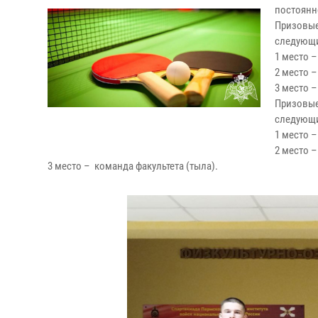
постоянн
Призовы
следующи
1 место 
2 место –
3 место –
Призовы
следующи
1 место –
2 место 
3 место – команда факультета (тыла).