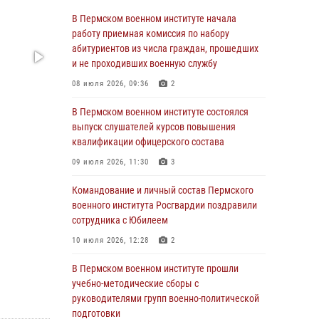
учебно-методические сборы с
В Пермском военном институте начала
руководителями групп военно-политической
работу приемная комиссия по набору
подготовки
абитуриентов из числа граждан, прошедших
и не проходивших военную службу
23 июля 2026, 12:00
12
08 июля 2026, 09:36
2
В Пермском военном институте на кафедре
тактики служебно-боевого применения войск
В Пермском военном институте состоялся
национальной гвардии Российской
выпуск слушателей курсов повышения
Федерации проводится выставка,
квалификации офицерского состава
посвящённая войскам правопорядка
09 июля 2026, 11:30
3
10 июля 2026, 14:30
8
Командование и личный состав Пермского
Командование и личный состав Пермского
военного института Росгвардии поздравили
военного института Росгвардии поздравили
сотрудника с Юбилеем
сотрудника с Юбилеем
10 июля 2026, 12:28
2
10 июля 2026, 12:28
2
В Пермском военном институте прошли
В Пермском военном институте состоялся
учебно-методические сборы с
выпуск слушателей курсов повышения
руководителями групп военно-политической
квалификации офицерского состава
подготовки