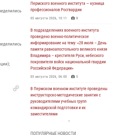
Пермского военного института — кузница
профессионалов Росгвардии
ределились
05 августа 2026, 10:11
8
В подразделениях военного института
проведено военно-политическое
информирование на тему: «28 июля – День
ределились
памяти равноапостольного великого князя
Владимира – крестителя Руси, небесного
покровителя войск национальной гвардии
ции);
Российской Федерации»
03 августа 2026, 06:00
5
В Пермском военном институте проведены
инструкторско-методические занятия с
руководителями учебных групп
командирской подготовки и их
заместителями
24 июля 2026, 12:30
14
ПОПУЛЯРНЫЕ НОВОСТИ
В Пермском военном институте прошли