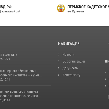
МВД РФ
ПЕРМСКОЕ КАДЕТСКОЕ
фициальный сайт
им. Кузьмина
И
НАВИГАЦИЯ
я в деталях
Новости
26, 10:39
П
Об организации
Документы
инженерного обеспечения
Абитуриенту
оенного института — кузни...
26, 10:11
лениях военного института
военно-политическое инфо...
26, 06:00