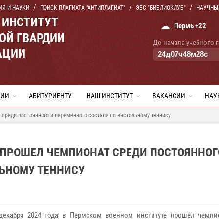
ИЯ И НАУКИ
ПОИСК ПЛАГИАТА "АНТИПЛАГИАТ"
ЭБС "БИБЛИОКЛУБ"
НАУЧНЫ
 ИНСТИТУТ
☁
Пермь +22
ОЙ ГВАРДИИ
До начала учебного 
АЦИИ
24
д
07
ч
48
м
27
с
ЦИИ
АБИТУРИЕНТУ
НАШ ИНСТИТУТ
ВАКАНСИИ
НАУ
среди постоянного и переменного состава по настольному теннису
 ПРОШЕЛ ЧЕМПИОНАТ СРЕДИ ПОСТОЯННОГ
ЛЬНОМУ ТЕННИСУ
декабря 2024 года в Пермском военном институте прошел чемпи