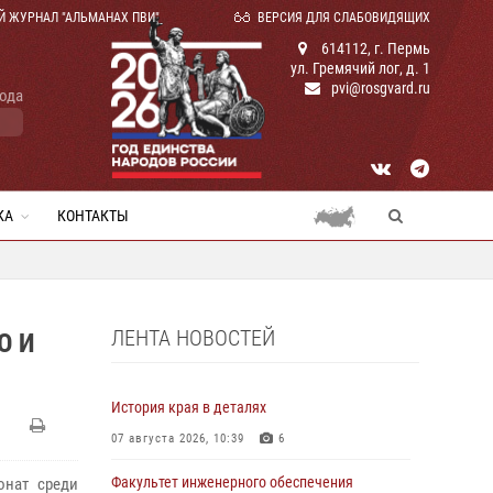
Й ЖУРНАЛ "АЛЬМАНАХ ПВИ"
ВЕРСИЯ ДЛЯ СЛАБОВИДЯЩИХ
614112, г. Пермь
ул. Гремячий лог, д. 1
pvi@rosgvard.ru
года
КА
КОНТАКТЫ
ЛЕНТА НОВОСТЕЙ
О И
История края в деталях
07 августа 2026, 10:39
6
Факультет инженерного обеспечения
онат среди