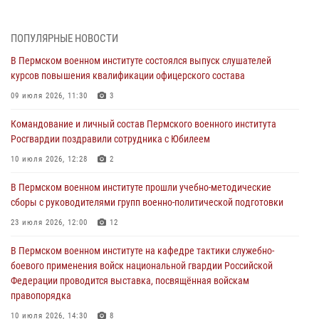
В Пермском военном институте на кафедре тактики служебно-
боевого применения войск национальной гвардии Российской
ПОПУЛЯРНЫЕ НОВОСТИ
Федерации проводится выставка, посвящённая войскам
правопорядка
В Пермском военном институте состоялся выпуск слушателей
курсов повышения квалификации офицерского состава
10 июля 2026, 14:30
8
09 июля 2026, 11:30
3
Командование и личный состав Пермского военного института
Росгвардии поздравили сотрудника с Юбилеем
Командование и личный состав Пермского военного института
Росгвардии поздравили сотрудника с Юбилеем
10 июля 2026, 12:28
2
10 июля 2026, 12:28
2
В Пермском военном институте состоялся выпуск слушателей
курсов повышения квалификации офицерского состава
В Пермском военном институте прошли учебно-методические
сборы с руководителями групп военно-политической подготовки
09 июля 2026, 11:30
3
23 июля 2026, 12:00
12
В Пермском военном институте начала работу приемная комиссия
по набору абитуриентов из числа граждан, прошедших и не
В Пермском военном институте на кафедре тактики служебно-
проходивших военную службу
боевого применения войск национальной гвардии Российской
Федерации проводится выставка, посвящённая войскам
08 июля 2026, 09:36
2
правопорядка
Военнослужащие Пермского военного института приняли участие в
10 июля 2026, 14:30
8