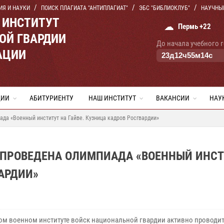
ИЯ И НАУКИ
ПОИСК ПЛАГИАТА "АНТИПЛАГИАТ"
ЭБС "БИБЛИОКЛУБ"
НАУЧНЫ
 ИНСТИТУТ
☁
Пермь +22
ОЙ ГВАРДИИ
До начала учебного 
АЦИИ
23
д
12
ч
55
м
13
с
ЦИИ
АБИТУРИЕНТУ
НАШ ИНСТИТУТ
ВАКАНСИИ
НАУ
да «Военный институт на Гайве. Кузница кадров Росгвардии»
 ПРОВЕДЕНА ОЛИМПИАДА «ВОЕННЫЙ ИНСТ
ВАРДИИ»
ом военном институте войск национальной гвардии активно проводит