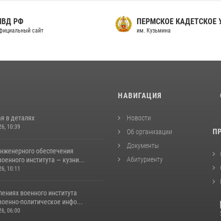
МВД РФ
ПЕРМСКОЕ КАДЕТСКОЕ
фициальный сайт
им. Кузьмина
И
НАВИГАЦИЯ
я в деталях
Новости
26, 10:39
П
Об организации
Документы
инженерного обеспечения
Абитуриенту
оенного института — кузни...
26, 10:11
лениях военного института
военно-политическое инфо...
26, 06:00