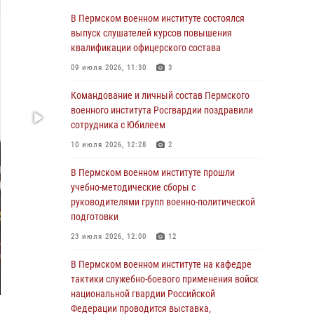
учебно-методические сборы с
В Пермском военном институте состоялся
руководителями групп военно-политической
выпуск слушателей курсов повышения
подготовки
квалификации офицерского состава
23 июля 2026, 12:00
12
09 июля 2026, 11:30
3
В Пермском военном институте на кафедре
Командование и личный состав Пермского
тактики служебно-боевого применения войск
военного института Росгвардии поздравили
национальной гвардии Российской
сотрудника с Юбилеем
Федерации проводится выставка,
10 июля 2026, 12:28
2
посвящённая войскам правопорядка
10 июля 2026, 14:30
8
В Пермском военном институте прошли
учебно-методические сборы с
Командование и личный состав Пермского
руководителями групп военно-политической
военного института Росгвардии поздравили
подготовки
сотрудника с Юбилеем
23 июля 2026, 12:00
12
10 июля 2026, 12:28
2
В Пермском военном институте на кафедре
В Пермском военном институте состоялся
тактики служебно-боевого применения войск
выпуск слушателей курсов повышения
национальной гвардии Российской
квалификации офицерского состава
Федерации проводится выставка,