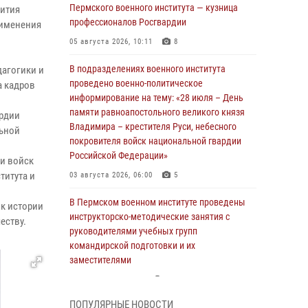
Пермского военного института — кузница
вития
профессионалов Росгвардии
рименения
05 августа 2026, 10:11
8
В подразделениях военного института
дагогики и
проведено военно-политическое
а кадров
информирование на тему: «28 июля – День
памяти равноапостольного великого князя
ардии
Владимира – крестителя Руси, небесного
льной
покровителя войск национальной гвардии
Российской Федерации»
ти войск
титута и
03 августа 2026, 06:00
5
В Пермском военном институте проведены
 к истории
инструкторско-методические занятия с
еству.
руководителями учебных групп
командирской подготовки и их
заместителями
24 июля 2026, 12:30
14
ПОПУЛЯРНЫЕ НОВОСТИ
В Пермском военном институте прошли