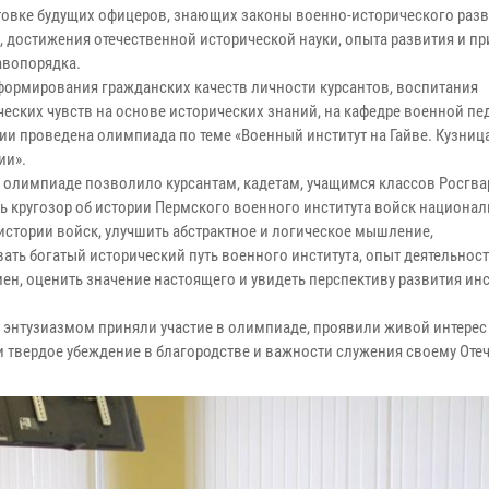
товке будущих офицеров, знающих законы военно-исторического раз
, достижения отечественной исторической науки, опыта развития и п
авопорядка.
формирования гражданских качеств личности курсантов, воспитания
ческих чувств на основе исторических знаний, на кафедре военной пе
ии проведена олимпиада по теме «Военный институт на Гайве. Кузниц
ии».
в олимпиаде позволило курсантам, кадетам, учащимся классов Росгв
ь кругозор об истории Пермского военного института войск национа
 истории войск, улучшить абстрактное и логическое мышление,
ть богатый исторический путь военного института, опыт деятельнос
ен, оценить значение настоящего и увидеть перспективу развития инс
 энтузиазмом приняли участие в олимпиаде, проявили живой интерес
 твердое убеждение в благородстве и важности служения своему Отеч