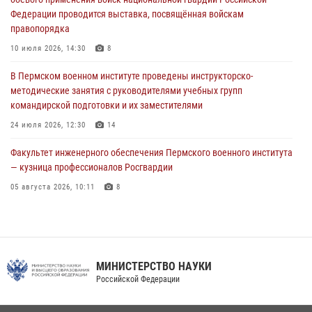
09 июля 2026, 11:30
3
Федерации проводится выставка, посвящённая войскам
правопорядка
В Пермском военном институте начала работу приемная комиссия
по набору абитуриентов из числа граждан, прошедших и не
10 июля 2026, 14:30
8
проходивших военную службу
В Пермском военном институте проведены инструкторско-
08 июля 2026, 09:36
2
методические занятия с руководителями учебных групп
командирской подготовки и их заместителями
Военнослужащие Пермского военного института приняли участие в
чемпионате войск национальной гвардии Российской Федерации по
24 июля 2026, 12:30
14
боксу
Факультет инженерного обеспечения Пермского военного института
07 июля 2026, 10:30
4
— кузница профессионалов Росгвардии
05 августа 2026, 10:11
8
В подразделениях военного института проведено военно-
политическое информирование на тему: «28 июля – День памяти
равноапостольного великого князя Владимира – крестителя Руси,
небесного покровителя войск национальной гвардии Российской
МИНИСТЕРСТВО НАУКИ
Федерации»
Российской Федерации
03 августа 2026, 06:00
5