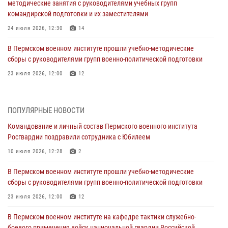
методические занятия с руководителями учебных групп
командирской подготовки и их заместителями
24 июля 2026, 12:30
14
В Пермском военном институте прошли учебно-методические
сборы с руководителями групп военно-политической подготовки
23 июля 2026, 12:00
12
В Пермском военном институте на кафедре тактики служебно-
боевого применения войск национальной гвардии Российской
ПОПУЛЯРНЫЕ НОВОСТИ
Федерации проводится выставка, посвящённая войскам
правопорядка
Командование и личный состав Пермского военного института
Росгвардии поздравили сотрудника с Юбилеем
10 июля 2026, 14:30
8
10 июля 2026, 12:28
2
Командование и личный состав Пермского военного института
Росгвардии поздравили сотрудника с Юбилеем
В Пермском военном институте прошли учебно-методические
сборы с руководителями групп военно-политической подготовки
10 июля 2026, 12:28
2
23 июля 2026, 12:00
12
В Пермском военном институте состоялся выпуск слушателей
курсов повышения квалификации офицерского состава
В Пермском военном институте на кафедре тактики служебно-
боевого применения войск национальной гвардии Российской