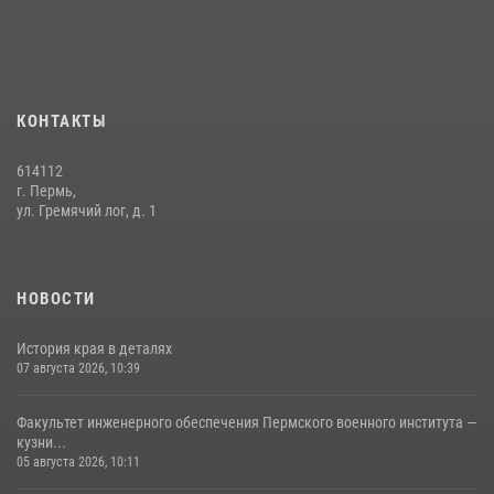
небесного покровителя войск национальной гвардии Российской
Федерации»
03 августа 2026, 06:00
5
История края в деталях
КОНТАКТЫ
07 августа 2026, 10:39
6
614112
г. Пермь,
ул. Гремячий лог, д. 1
НОВОСТИ
История края в деталях
07 августа 2026, 10:39
Факультет инженерного обеспечения Пермского военного института —
кузни...
05 августа 2026, 10:11