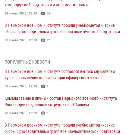
командирской подготовки и их заместителями
24 июля 2026, 12:30
14
В Пермском военном институте прошли учебно-методические
сборы с руководителями групп военно-политической подготовки
23 июля 2026, 12:00
12
В Пермском военном институте на кафедре тактики служебно-
боевого применения войск национальной гвардии Российской
ПОПУЛЯРНЫЕ НОВОСТИ
Федерации проводится выставка, посвящённая войскам
правопорядка
В Пермском военном институте состоялся выпуск слушателей
курсов повышения квалификации офицерского состава
10 июля 2026, 14:30
8
09 июля 2026, 11:30
3
Командование и личный состав Пермского военного института
Росгвардии поздравили сотрудника с Юбилеем
Командование и личный состав Пермского военного института
Росгвардии поздравили сотрудника с Юбилеем
10 июля 2026, 12:28
2
10 июля 2026, 12:28
2
В Пермском военном институте состоялся выпуск слушателей
курсов повышения квалификации офицерского состава
В Пермском военном институте прошли учебно-методические
сборы с руководителями групп военно-политической подготовки
09 июля 2026, 11:30
3