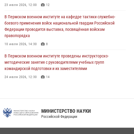
23 июля 2026, 12:00
12
В Пермском военном институте начала работу приемная комиссия
по набору абитуриентов из числа граждан, прошедших и не
В Пермском военном институте на кафедре тактики служебно-
проходивших военную службу
боевого применения войск национальной гвардии Российской
Федерации проводится выставка, посвящённая войскам
08 июля 2026, 09:36
2
правопорядка
Военнослужащие Пермского военного института приняли участие в
10 июля 2026, 14:30
8
чемпионате войск национальной гвардии Российской Федерации по
боксу
В Пермском военном институте проведены инструкторско-
методические занятия с руководителями учебных групп
07 июля 2026, 10:30
4
командирской подготовки и их заместителями
24 июля 2026, 12:30
14
Факультет инженерного обеспечения Пермского военного института
— кузница профессионалов Росгвардии
05 августа 2026, 10:11
8
МИНИСТЕРСТВО НАУКИ
В подразделениях военного института проведено военно-
Российской Федерации
политическое информирование на тему: «28 июля – День памяти
равноапостольного великого князя Владимира – крестителя Руси,