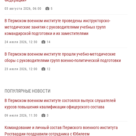
03 августа 2026, 06:00
5
В Пермском военном институте проведены инструкторско-
методические занятия с руководителями учебных групп
командирской подготовки и их заместителями
24 июля 2026, 12:30
14
В Пермском военном институте прошли учебно-методические
сборы с руководителями групп военно-политической подготовки
23 июля 2026, 12:00
12
В Пермском военном институте на кафедре тактики служебно-
боевого применения войск национальной гвардии Российской
ПОПУЛЯРНЫЕ НОВОСТИ
Федерации проводится выставка, посвящённая войскам
правопорядка
В Пермском военном институте состоялся выпуск слушателей
курсов повышения квалификации офицерского состава
10 июля 2026, 14:30
8
09 июля 2026, 11:30
3
Командование и личный состав Пермского военного института
Росгвардии поздравили сотрудника с Юбилеем
Командование и личный состав Пермского военного института
Росгвардии поздравили сотрудника с Юбилеем
10 июля 2026, 12:28
2