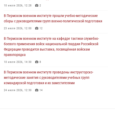
10 июля 2026, 12:28
2
В Пермском военном институте состоялся выпуск слушателей
курсов повышения квалификации офицерского состава
В Пермском военном институте прошли учебно-методические
сборы с руководителями групп военно-политической подготовки
09 июля 2026, 11:30
3
23 июля 2026, 12:00
12
В Пермском военном институте начала работу приемная комиссия
по набору абитуриентов из числа граждан, прошедших и не
В Пермском военном институте на кафедре тактики служебно-
проходивших военную службу
боевого применения войск национальной гвардии Российской
Федерации проводится выставка, посвящённая войскам
08 июля 2026, 09:36
2
правопорядка
Военнослужащие Пермского военного института приняли участие в
10 июля 2026, 14:30
8
чемпионате войск национальной гвардии Российской Федерации по
боксу
В Пермском военном институте проведены инструкторско-
методические занятия с руководителями учебных групп
07 июля 2026, 10:30
4
командирской подготовки и их заместителями
24 июля 2026, 12:30
14
Факультет инженерного обеспечения Пермского военного института
— кузница профессионалов Росгвардии
05 августа 2026, 10:11
8