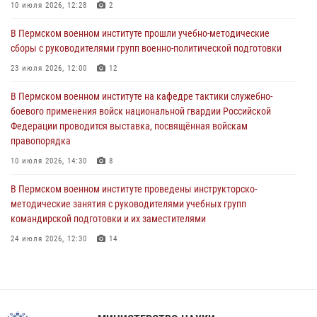
10 июля 2026, 12:28
2
В Пермском военном институте состоялся выпуск слушателей
курсов повышения квалификации офицерского состава
В Пермском военном институте прошли учебно-методические
сборы с руководителями групп военно-политической подготовки
09 июля 2026, 11:30
3
23 июля 2026, 12:00
12
В Пермском военном институте начала работу приемная комиссия
по набору абитуриентов из числа граждан, прошедших и не
В Пермском военном институте на кафедре тактики служебно-
проходивших военную службу
боевого применения войск национальной гвардии Российской
Федерации проводится выставка, посвящённая войскам
08 июля 2026, 09:36
2
правопорядка
Военнослужащие Пермского военного института приняли участие в
10 июля 2026, 14:30
8
чемпионате войск национальной гвардии Российской Федерации по
боксу
В Пермском военном институте проведены инструкторско-
методические занятия с руководителями учебных групп
07 июля 2026, 10:30
4
командирской подготовки и их заместителями
24 июля 2026, 12:30
14
Факультет инженерного обеспечения Пермского военного института
— кузница профессионалов Росгвардии
05 августа 2026, 10:11
8