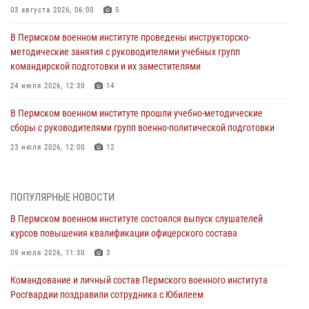
03 августа 2026, 06:00
5
В Пермском военном институте проведены инструкторско-
методические занятия с руководителями учебных групп
командирской подготовки и их заместителями
24 июля 2026, 12:30
14
В Пермском военном институте прошли учебно-методические
сборы с руководителями групп военно-политической подготовки
23 июля 2026, 12:00
12
В Пермском военном институте на кафедре тактики служебно-
боевого применения войск национальной гвардии Российской
ПОПУЛЯРНЫЕ НОВОСТИ
Федерации проводится выставка, посвящённая войскам
правопорядка
В Пермском военном институте состоялся выпуск слушателей
курсов повышения квалификации офицерского состава
10 июля 2026, 14:30
8
09 июля 2026, 11:30
3
Командование и личный состав Пермского военного института
Росгвардии поздравили сотрудника с Юбилеем
Командование и личный состав Пермского военного института
Росгвардии поздравили сотрудника с Юбилеем
10 июля 2026, 12:28
2