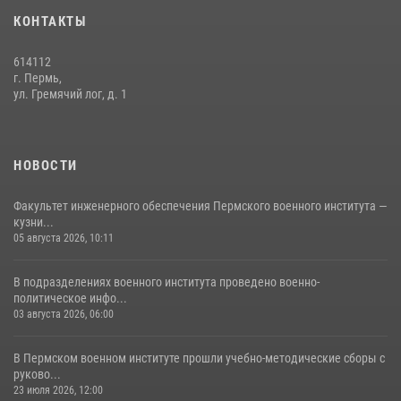
24 июля 2026, 12:30
14
КОНТАКТЫ
Военнослужащие Пермского военного института приняли участие в
614112
чемпионате войск национальной гвардии Российской Федерации по
г. Пермь,
боксу
ул. Гремячий лог, д. 1
07 июля 2026, 10:30
4
На кафедре военной педагогики и психологии факультета
(подготовки кадров высшей квалификации и дополнительного
НОВОСТИ
профессионального образования) проведена вузовская олимпиада
по военной психологии и педагогики (раздел «военная дидактика»)
Факультет инженерного обеспечения Пермского военного института —
кузни...
06 июля 2026, 04:30
4
05 августа 2026, 10:11
В подразделениях военного института проведено военно-
политическое инфо...
03 августа 2026, 06:00
В Пермском военном институте прошли учебно-методические сборы с
руково...
23 июля 2026, 12:00