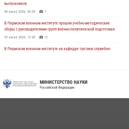
чемпионате войск национальной гвардии Российской Федерации по
выпускников
боксу
06 июля 2026, 05:00
7
07 июля 2026, 10:30
4
В Пермском военном институте прошли учебно-методические
В Росгвардии определили лучших специалистов продовольственной
сборы с руководителями групп военно-политической подготовки
службы
23 июля 2026, 12:00
12
06 июля 2026, 05:30
4
В Пермском военном институте на кафедре тактики служебно-
боевого применения войск национальной гвардии Российской
Федерации проводится выставка, посвящённая войскам
правопорядка
10 июля 2026, 14:30
8
МИНИСТЕРСТВО НАУКИ
В Росгвардии определили лучших специалистов продовольственной
Российской Федерации
службы
06 июля 2026, 05:30
4
В Пермском военном институте проведены инструкторско-
методические занятия с руководителями учебных групп
командирской подготовки и их заместителями