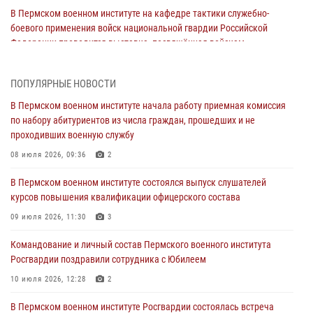
В Пермском военном институте на кафедре тактики служебно-
боевого применения войск национальной гвардии Российской
Федерации проводится выставка, посвящённая войскам
правопорядка
10 июля 2026, 14:30
8
ПОПУЛЯРНЫЕ НОВОСТИ
Командование и личный состав Пермского военного института
В Пермском военном институте начала работу приемная комиссия
Росгвардии поздравили сотрудника с Юбилеем
по набору абитуриентов из числа граждан, прошедших и не
проходивших военную службу
10 июля 2026, 12:28
2
08 июля 2026, 09:36
2
В Пермском военном институте состоялся выпуск слушателей
курсов повышения квалификации офицерского состава
В Пермском военном институте состоялся выпуск слушателей
курсов повышения квалификации офицерского состава
09 июля 2026, 11:30
3
09 июля 2026, 11:30
3
В Пермском военном институте начала работу приемная комиссия
по набору абитуриентов из числа граждан, прошедших и не
Командование и личный состав Пермского военного института
проходивших военную службу
Росгвардии поздравили сотрудника с Юбилеем
08 июля 2026, 09:36
2
10 июля 2026, 12:28
2
Военнослужащие Пермского военного института приняли участие в
В Пермском военном институте Росгвардии состоялась встреча