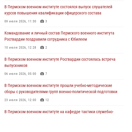
В Пермском военном институте состоялся выпуск слушателей
курсов повышения квалификации офицерского состава
В Пермском военном институте состоялся выпуск слушателей
курсов повышения квалификации офицерского состава
09 июля 2026, 11:30
3
09 июля 2026, 11:30
3
В Пермском военном институте начала работу приемная комиссия
по набору абитуриентов из числа граждан, прошедших и не
Командование и личный состав Пермского военного института
проходивших военную службу
Росгвардии поздравили сотрудника с Юбилеем
08 июля 2026, 09:36
2
10 июля 2026, 12:28
2
Военнослужащие Пермского военного института приняли участие в
В Пермском военном институте Росгвардии состоялась встреча
чемпионате войск национальной гвардии Российской Федерации по
выпускников
боксу
06 июля 2026, 05:00
7
07 июля 2026, 10:30
4
В Пермском военном институте прошли учебно-методические
В Росгвардии определили лучших специалистов продовольственной
сборы с руководителями групп военно-политической подготовки
службы
23 июля 2026, 12:00
12
06 июля 2026, 05:30
4
В Пермском военном институте на кафедре тактики служебно-
боевого применения войск национальной гвардии Российской
Федерации проводится выставка, посвящённая войскам
правопорядка