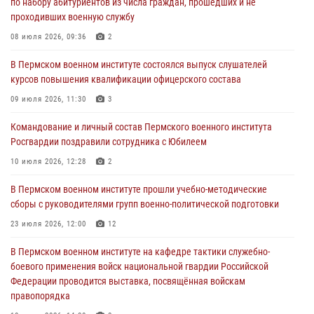
Росгвардии поздравили сотрудника с Юбилеем
по набору абитуриентов из числа граждан, прошедших и не
проходивших военную службу
10 июля 2026, 12:28
2
08 июля 2026, 09:36
2
В Пермском военном институте состоялся выпуск слушателей
курсов повышения квалификации офицерского состава
В Пермском военном институте состоялся выпуск слушателей
курсов повышения квалификации офицерского состава
09 июля 2026, 11:30
3
09 июля 2026, 11:30
3
В Пермском военном институте начала работу приемная комиссия
по набору абитуриентов из числа граждан, прошедших и не
Командование и личный состав Пермского военного института
проходивших военную службу
Росгвардии поздравили сотрудника с Юбилеем
08 июля 2026, 09:36
2
10 июля 2026, 12:28
2
Военнослужащие Пермского военного института приняли участие в
В Пермском военном институте прошли учебно-методические
чемпионате войск национальной гвардии Российской Федерации по
сборы с руководителями групп военно-политической подготовки
боксу
23 июля 2026, 12:00
12
07 июля 2026, 10:30
4
В Пермском военном институте на кафедре тактики служебно-
В Росгвардии определили лучших специалистов продовольственной
боевого применения войск национальной гвардии Российской
службы
Федерации проводится выставка, посвящённая войскам
правопорядка
06 июля 2026, 05:30
4