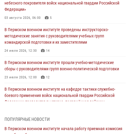
небесного покровителя войск национальной гвардии Российской
Федерации»
03 августа 2026, 06:00
5
В Пермском военном институте проведены инструкторско-
методические занятия с руководителями учебных групп
командирской подготовки и их заместителями
24 июля 2026, 12:30
14
В Пермском военном институте прошли учебно-методические
сборы с руководителями групп военно-политической подготовки
23 июля 2026, 12:00
12
В Пермском военном институте на кафедре тактики служебно-
боевого применения войск национальной гвардии Российской
Федерации проводится выставка, посвящённая войскам
правопорядка
10 июля 2026, 14:30
8
ПОПУЛЯРНЫЕ НОВОСТИ
Командование и личный состав Пермского военного института
В Пермском военном институте начала работу приемная комиссия