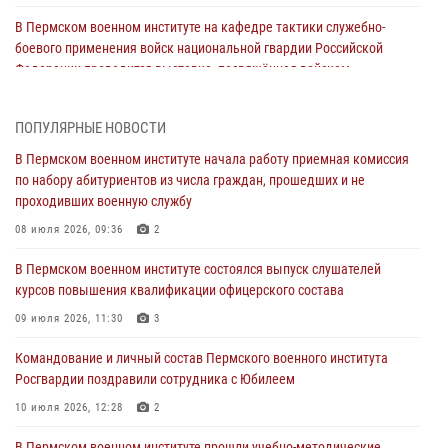
В Пермском военном институте на кафедре тактики служебно-
боевого применения войск национальной гвардии Российской
Федерации проводится выставка, посвящённая войскам
правопорядка
10 июля 2026, 14:30
8
ПОПУЛЯРНЫЕ НОВОСТИ
Командование и личный состав Пермского военного института
В Пермском военном институте начала работу приемная комиссия
Росгвардии поздравили сотрудника с Юбилеем
по набору абитуриентов из числа граждан, прошедших и не
проходивших военную службу
10 июля 2026, 12:28
2
08 июля 2026, 09:36
2
В Пермском военном институте состоялся выпуск слушателей
курсов повышения квалификации офицерского состава
В Пермском военном институте состоялся выпуск слушателей
курсов повышения квалификации офицерского состава
09 июля 2026, 11:30
3
09 июля 2026, 11:30
3
В Пермском военном институте начала работу приемная комиссия
по набору абитуриентов из числа граждан, прошедших и не
Командование и личный состав Пермского военного института
проходивших военную службу
Росгвардии поздравили сотрудника с Юбилеем
08 июля 2026, 09:36
2
10 июля 2026, 12:28
2
Военнослужащие Пермского военного института приняли участие в
В Пермском военном институте прошли учебно-методические