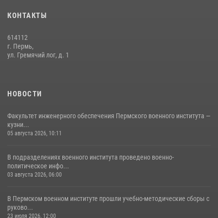
— кузница профессионалов Росгвардии
КОНТАКТЫ
05 августа 2026, 10:11
8
614112
В подразделениях военного института проведено военно-
г. Пермь,
политическое информирование на тему: «28 июля – День памяти
ул. Гремячий лог, д. 1
равноапостольного великого князя Владимира – крестителя Руси,
небесного покровителя войск национальной гвардии Российской
Федерации»
НОВОСТИ
03 августа 2026, 06:00
5
Факультет инженерного обеспечения Пермского военного института —
кузни...
05 августа 2026, 10:11
В подразделениях военного института проведено военно-
политическое инфо...
03 августа 2026, 06:00
В Пермском военном институте прошли учебно-методические сборы с
руково...
23 июля 2026, 12:00