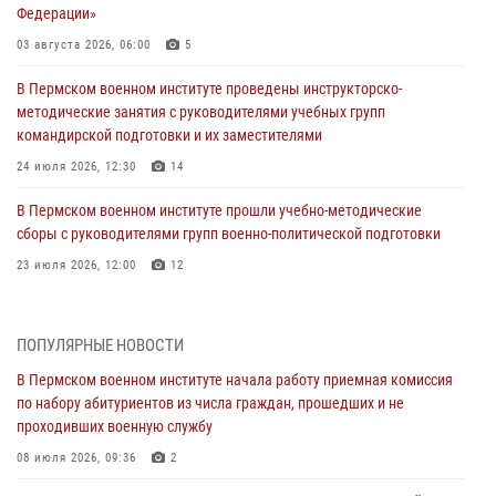
Федерации»
03 августа 2026, 06:00
5
В Пермском военном институте проведены инструкторско-
методические занятия с руководителями учебных групп
командирской подготовки и их заместителями
24 июля 2026, 12:30
14
В Пермском военном институте прошли учебно-методические
сборы с руководителями групп военно-политической подготовки
23 июля 2026, 12:00
12
В Пермском военном институте на кафедре тактики служебно-
боевого применения войск национальной гвардии Российской
ПОПУЛЯРНЫЕ НОВОСТИ
Федерации проводится выставка, посвящённая войскам
правопорядка
В Пермском военном институте начала работу приемная комиссия
по набору абитуриентов из числа граждан, прошедших и не
10 июля 2026, 14:30
8
проходивших военную службу
Командование и личный состав Пермского военного института
08 июля 2026, 09:36
2
Росгвардии поздравили сотрудника с Юбилеем