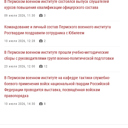
В Пермском военном институте состоялся выпуск слушателей
10 июля 2026, 12:28
2
курсов повышения квалификации офицерского состава
В Пермском военном институте состоялся выпуск слушателей
09 июля 2026, 11:30
3
курсов повышения квалификации офицерского состава
Командование и личный состав Пермского военного института
09 июля 2026, 11:30
3
Росгвардии поздравили сотрудника с Юбилеем
В Пермском военном институте начала работу приемная комиссия
10 июля 2026, 12:28
2
по набору абитуриентов из числа граждан, прошедших и не
проходивших военную службу
В Пермском военном институте прошли учебно-методические
сборы с руководителями групп военно-политической подготовки
08 июля 2026, 09:36
2
23 июля 2026, 12:00
12
Военнослужащие Пермского военного института приняли участие в
чемпионате войск национальной гвардии Российской Федерации по
В Пермском военном институте на кафедре тактики служебно-
боксу
боевого применения войск национальной гвардии Российской
Федерации проводится выставка, посвящённая войскам
07 июля 2026, 10:30
4
правопорядка
10 июля 2026, 14:30
8
В Пермском военном институте проведены инструкторско-
методические занятия с руководителями учебных групп
командирской подготовки и их заместителями