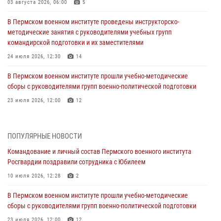
03 августа 2026, 06:00
5
В Пермском военном институте проведены инструкторско-
методические занятия с руководителями учебных групп
командирской подготовки и их заместителями
24 июля 2026, 12:30
14
В Пермском военном институте прошли учебно-методические
сборы с руководителями групп военно-политической подготовки
23 июля 2026, 12:00
12
В Пермском военном институте на кафедре тактики служебно-
боевого применения войск национальной гвардии Российской
ПОПУЛЯРНЫЕ НОВОСТИ
Федерации проводится выставка, посвящённая войскам
правопорядка
Командование и личный состав Пермского военного института
Росгвардии поздравили сотрудника с Юбилеем
10 июля 2026, 14:30
8
10 июля 2026, 12:28
2
Командование и личный состав Пермского военного института
Росгвардии поздравили сотрудника с Юбилеем
В Пермском военном институте прошли учебно-методические
сборы с руководителями групп военно-политической подготовки
10 июля 2026, 12:28
2
23 июля 2026, 12:00
12