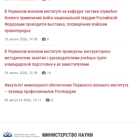
В Пермском военном институте состоялся выпуск слушателей
курсов повышения квалификации офицерского состава
В Пермском военном институте на кафедре тактики служебно-
боевого применения войск национальной гвардии Российской
09 июля 2026, 11:30
3
Федерации проводится выставка, посвящённая войскам
правопорядка
В Пермском военном институте начала работу приемная комиссия
по набору абитуриентов из числа граждан, прошедших и не
10 июля 2026, 14:30
8
проходивших военную службу
В Пермском военном институте проведены инструкторско-
08 июля 2026, 09:36
2
методические занятия с руководителями учебных групп
командирской подготовки и их заместителями
Военнослужащие Пермского военного института приняли участие в
чемпионате войск национальной гвардии Российской Федерации по
24 июля 2026, 12:30
14
боксу
Факультет инженерного обеспечения Пермского военного института
07 июля 2026, 10:30
4
— кузница профессионалов Росгвардии
05 августа 2026, 10:11
8
В подразделениях военного института проведено военно-
политическое информирование на тему: «28 июля – День памяти
равноапостольного великого князя Владимира – крестителя Руси,
небесного покровителя войск национальной гвардии Российской
МИНИСТЕРСТВО НАУКИ