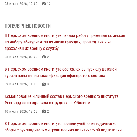
23 июля 2026, 12:00
12
В Пермском военном институте на кафедре тактики служебно-
боевого применения войск национальной гвардии Российской
ПОПУЛЯРНЫЕ НОВОСТИ
Федерации проводится выставка, посвящённая войскам
правопорядка
В Пермском военном институте начала работу приемная комиссия
по набору абитуриентов из числа граждан, прошедших и не
10 июля 2026, 14:30
8
проходивших военную службу
Командование и личный состав Пермского военного института
08 июля 2026, 09:36
2
Росгвардии поздравили сотрудника с Юбилеем
В Пермском военном институте состоялся выпуск слушателей
10 июля 2026, 12:28
2
курсов повышения квалификации офицерского состава
В Пермском военном институте состоялся выпуск слушателей
09 июля 2026, 11:30
3
курсов повышения квалификации офицерского состава
Командование и личный состав Пермского военного института
09 июля 2026, 11:30
3
Росгвардии поздравили сотрудника с Юбилеем
В Пермском военном институте начала работу приемная комиссия
10 июля 2026, 12:28
2
по набору абитуриентов из числа граждан, прошедших и не
проходивших военную службу
В Пермском военном институте прошли учебно-методические
сборы с руководителями групп военно-политической подготовки
08 июля 2026, 09:36
2