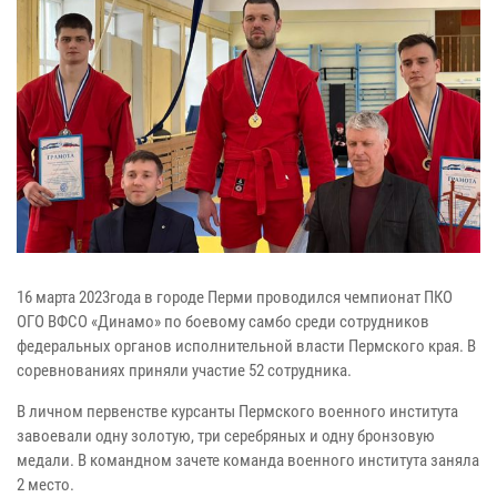
16 марта 2023года в городе Перми проводился чемпионат ПКО
ОГО ВФСО «Динамо» по боевому самбо среди сотрудников
федеральных органов исполнительной власти Пермского края. В
соревнованиях приняли участие 52 сотрудника.
В личном первенстве курсанты Пермского военного института
завоевали одну золотую, три серебряных и одну бронзовую
медали. В командном зачете команда военного института заняла
2 место.