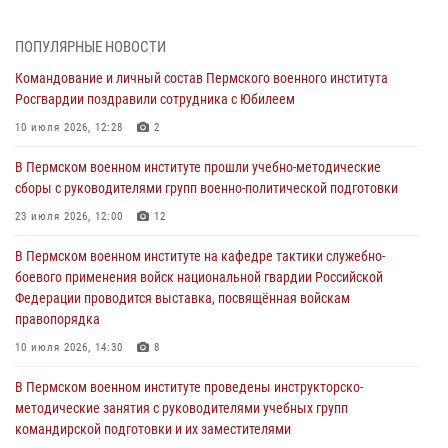
В Пермском военном институте на кафедре тактики служебно-
боевого применения войск национальной гвардии Российской
ПОПУЛЯРНЫЕ НОВОСТИ
Федерации проводится выставка, посвящённая войскам
правопорядка
Командование и личный состав Пермского военного института
Росгвардии поздравили сотрудника с Юбилеем
10 июля 2026, 14:30
8
10 июля 2026, 12:28
2
Командование и личный состав Пермского военного института
Росгвардии поздравили сотрудника с Юбилеем
В Пермском военном институте прошли учебно-методические
сборы с руководителями групп военно-политической подготовки
10 июля 2026, 12:28
2
23 июля 2026, 12:00
12
В Пермском военном институте состоялся выпуск слушателей
курсов повышения квалификации офицерского состава
В Пермском военном институте на кафедре тактики служебно-
боевого применения войск национальной гвардии Российской
09 июля 2026, 11:30
3
Федерации проводится выставка, посвящённая войскам
правопорядка
В Пермском военном институте начала работу приемная комиссия
по набору абитуриентов из числа граждан, прошедших и не
10 июля 2026, 14:30
8
проходивших военную службу
В Пермском военном институте проведены инструкторско-
08 июля 2026, 09:36
2
методические занятия с руководителями учебных групп
командирской подготовки и их заместителями
Военнослужащие Пермского военного института приняли участие в