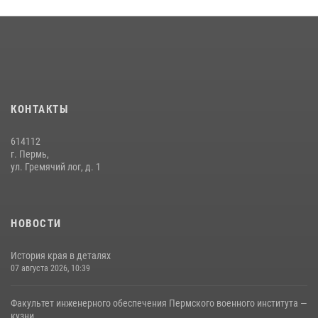
политическое информирование на тему: «28 июля – День памяти
равноапостольного великого князя Владимира – крестителя Руси,
небесного покровителя войск национальной гвардии Российской
Федерации»
03 августа 2026, 06:00
5
История края в деталях
КОНТАКТЫ
07 августа 2026, 10:39
6
614112
г. Пермь,
ул. Гремячий лог, д. 1
НОВОСТИ
История края в деталях
07 августа 2026, 10:39
Факультет инженерного обеспечения Пермского военного института —
кузни...