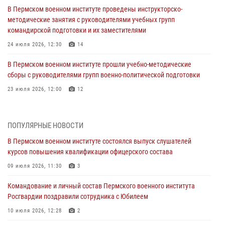
В Пермском военном институте проведены инструкторско-
методические занятия с руководителями учебных групп
командирской подготовки и их заместителями
24 июля 2026, 12:30
14
В Пермском военном институте прошли учебно-методические
сборы с руководителями групп военно-политической подготовки
23 июля 2026, 12:00
12
В Пермском военном институте на кафедре тактики служебно-
боевого применения войск национальной гвардии Российской
ПОПУЛЯРНЫЕ НОВОСТИ
Федерации проводится выставка, посвящённая войскам
правопорядка
В Пермском военном институте состоялся выпуск слушателей
курсов повышения квалификации офицерского состава
10 июля 2026, 14:30
8
09 июля 2026, 11:30
3
Командование и личный состав Пермского военного института
Росгвардии поздравили сотрудника с Юбилеем
Командование и личный состав Пермского военного института
Росгвардии поздравили сотрудника с Юбилеем
10 июля 2026, 12:28
2
10 июля 2026, 12:28
2
В Пермском военном институте состоялся выпуск слушателей