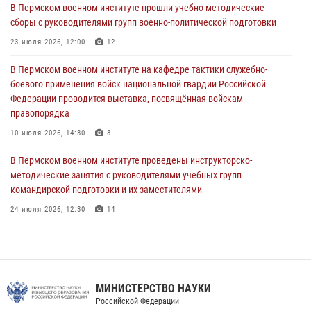
курсов повышения квалификации офицерского состава
В Пермском военном институте прошли учебно-методические
сборы с руководителями групп военно-политической подготовки
09 июля 2026, 11:30
3
23 июля 2026, 12:00
12
В Пермском военном институте начала работу приемная комиссия
по набору абитуриентов из числа граждан, прошедших и не
В Пермском военном институте на кафедре тактики служебно-
проходивших военную службу
боевого применения войск национальной гвардии Российской
Федерации проводится выставка, посвящённая войскам
08 июля 2026, 09:36
2
правопорядка
Военнослужащие Пермского военного института приняли участие в
10 июля 2026, 14:30
8
чемпионате войск национальной гвардии Российской Федерации по
боксу
В Пермском военном институте проведены инструкторско-
методические занятия с руководителями учебных групп
07 июля 2026, 10:30
4
командирской подготовки и их заместителями
24 июля 2026, 12:30
14
Факультет инженерного обеспечения Пермского военного института
— кузница профессионалов Росгвардии
05 августа 2026, 10:11
8
МИНИСТЕРСТВО НАУКИ
В подразделениях военного института проведено военно-
Российской Федерации