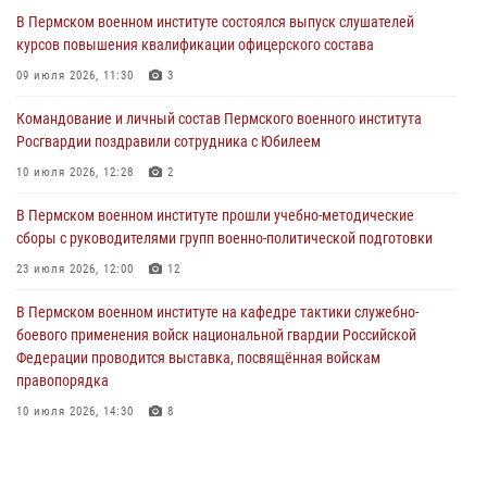
курсов повышения квалификации офицерского состава
В Пермском военном институте состоялся выпуск слушателей
курсов повышения квалификации офицерского состава
09 июля 2026, 11:30
3
09 июля 2026, 11:30
3
В Пермском военном институте начала работу приемная комиссия
по набору абитуриентов из числа граждан, прошедших и не
Командование и личный состав Пермского военного института
проходивших военную службу
Росгвардии поздравили сотрудника с Юбилеем
08 июля 2026, 09:36
2
10 июля 2026, 12:28
2
Военнослужащие Пермского военного института приняли участие в
В Пермском военном институте прошли учебно-методические
чемпионате войск национальной гвардии Российской Федерации по
сборы с руководителями групп военно-политической подготовки
боксу
23 июля 2026, 12:00
12
07 июля 2026, 10:30
4
В Пермском военном институте на кафедре тактики служебно-
В Росгвардии определили лучших специалистов продовольственной
боевого применения войск национальной гвардии Российской
службы
Федерации проводится выставка, посвящённая войскам
правопорядка
06 июля 2026, 05:30
4
10 июля 2026, 14:30
8
В Пермском военном институте проведены инструкторско-
методические занятия с руководителями учебных групп