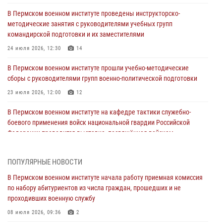
В Пермском военном институте проведены инструкторско-
методические занятия с руководителями учебных групп
командирской подготовки и их заместителями
24 июля 2026, 12:30
14
В Пермском военном институте прошли учебно-методические
сборы с руководителями групп военно-политической подготовки
23 июля 2026, 12:00
12
В Пермском военном институте на кафедре тактики служебно-
боевого применения войск национальной гвардии Российской
Федерации проводится выставка, посвящённая войскам
правопорядка
10 июля 2026, 14:30
8
ПОПУЛЯРНЫЕ НОВОСТИ
Командование и личный состав Пермского военного института
В Пермском военном институте начала работу приемная комиссия
Росгвардии поздравили сотрудника с Юбилеем
по набору абитуриентов из числа граждан, прошедших и не
проходивших военную службу
10 июля 2026, 12:28
2
08 июля 2026, 09:36
2
В Пермском военном институте состоялся выпуск слушателей