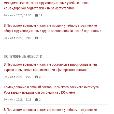
методические занятия с руководителями учебных групп
командирской подготовки и их заместителями
24 июля 2026, 12:30
14
В Пермском военном институте прошли учебно-методические
сборы с руководителями групп военно-политической подготовки
23 июля 2026, 12:00
12
В Пермском военном институте на кафедре тактики служебно-
боевого применения войск национальной гвардии Российской
ПОПУЛЯРНЫЕ НОВОСТИ
Федерации проводится выставка, посвящённая войскам
правопорядка
В Пермском военном институте состоялся выпуск слушателей
курсов повышения квалификации офицерского состава
10 июля 2026, 14:30
8
09 июля 2026, 11:30
3
Командование и личный состав Пермского военного института
Росгвардии поздравили сотрудника с Юбилеем
Командование и личный состав Пермского военного института
Росгвардии поздравили сотрудника с Юбилеем
10 июля 2026, 12:28
2
10 июля 2026, 12:28
2
В Пермском военном институте состоялся выпуск слушателей
курсов повышения квалификации офицерского состава
В Пермском военном институте прошли учебно-методические