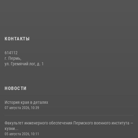
небесного покровителя войск национальной гвардии Российской
Федерации»
03 августа 2026, 06:00
5
История края в деталях
КОНТАКТЫ
07 августа 2026, 10:39
6
614112
г. Пермь,
ул. Гремячий лог, д. 1
НОВОСТИ
История края в деталях
07 августа 2026, 10:39
Факультет инженерного обеспечения Пермского военного института —
кузни...
05 августа 2026, 10:11