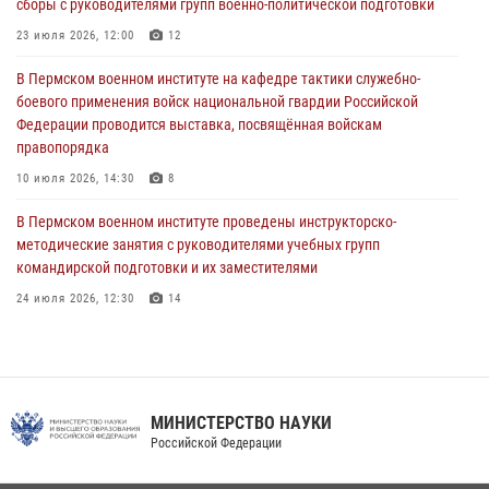
сборы с руководителями групп военно-политической подготовки
09 июля 2026, 11:30
3
23 июля 2026, 12:00
12
В Пермском военном институте начала работу приемная комиссия
по набору абитуриентов из числа граждан, прошедших и не
В Пермском военном институте на кафедре тактики служебно-
проходивших военную службу
боевого применения войск национальной гвардии Российской
Федерации проводится выставка, посвящённая войскам
08 июля 2026, 09:36
2
правопорядка
Военнослужащие Пермского военного института приняли участие в
10 июля 2026, 14:30
8
чемпионате войск национальной гвардии Российской Федерации по
боксу
В Пермском военном институте проведены инструкторско-
методические занятия с руководителями учебных групп
07 июля 2026, 10:30
4
командирской подготовки и их заместителями
24 июля 2026, 12:30
14
Факультет инженерного обеспечения Пермского военного института
— кузница профессионалов Росгвардии
05 августа 2026, 10:11
8
МИНИСТЕРСТВО НАУКИ
В подразделениях военного института проведено военно-
Российской Федерации
политическое информирование на тему: «28 июля – День памяти
равноапостольного великого князя Владимира – крестителя Руси,