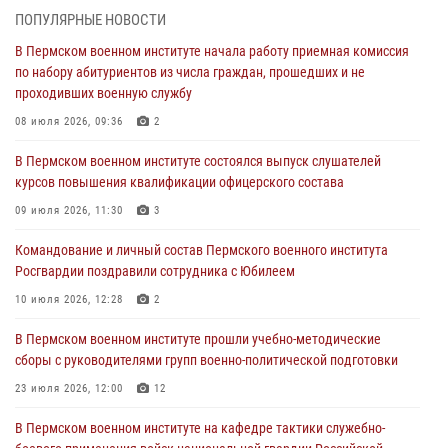
боевого применения войск национальной гвардии Российской
ПОПУЛЯРНЫЕ НОВОСТИ
Федерации проводится выставка, посвящённая войскам
правопорядка
В Пермском военном институте начала работу приемная комиссия
по набору абитуриентов из числа граждан, прошедших и не
10 июля 2026, 14:30
8
проходивших военную службу
Командование и личный состав Пермского военного института
08 июля 2026, 09:36
2
Росгвардии поздравили сотрудника с Юбилеем
В Пермском военном институте состоялся выпуск слушателей
10 июля 2026, 12:28
2
курсов повышения квалификации офицерского состава
В Пермском военном институте состоялся выпуск слушателей
09 июля 2026, 11:30
3
курсов повышения квалификации офицерского состава
Командование и личный состав Пермского военного института
09 июля 2026, 11:30
3
Росгвардии поздравили сотрудника с Юбилеем
В Пермском военном институте начала работу приемная комиссия
10 июля 2026, 12:28
2
по набору абитуриентов из числа граждан, прошедших и не
проходивших военную службу
В Пермском военном институте прошли учебно-методические
сборы с руководителями групп военно-политической подготовки
08 июля 2026, 09:36
2
23 июля 2026, 12:00
12
Военнослужащие Пермского военного института приняли участие в
чемпионате войск национальной гвардии Российской Федерации по
В Пермском военном институте на кафедре тактики служебно-