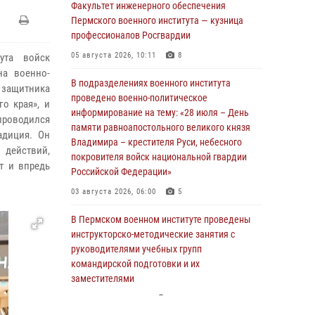
Факультет инженерного обеспечения
Пермского военного института — кузница
профессионалов Росгвардии
05 августа 2026, 10:11
8
ута войск
на военно-
В подразделениях военного института
 защитника
проведено военно-политическое
о края», и
информирование на тему: «28 июля – День
проводился
памяти равноапостольного великого князя
адиция. Он
Владимира – крестителя Руси, небесного
 действий,
покровителя войск национальной гвардии
т и впредь
Российской Федерации»
03 августа 2026, 06:00
5
В Пермском военном институте проведены
инструкторско-методические занятия с
руководителями учебных групп
командирской подготовки и их
заместителями
24 июля 2026, 12:30
14