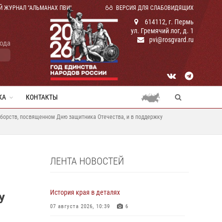
Й ЖУРНАЛ "АЛЬМАНАХ ПВИ"
ВЕРСИЯ ДЛЯ СЛАБОВИДЯЩИХ
614112, г. Пермь
ул. Гремячий лог, д. 1
pvi@rosgvard.ru
года
КА
КОНТАКТЫ
борств, посвященном Дню защитника Отечества, и в поддержку
ЛЕНТА НОВОСТЕЙ
История края в деталях
У
07 августа 2026, 10:39
6