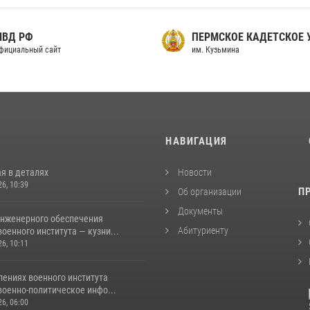
МВД РФ
ПЕРМСКОЕ КАДЕТСКОЕ
фициальный сайт
им. Кузьмина
И
НАВИГАЦИЯ
я в деталях
Новости
26, 10:39
П
Об организации
Документы
инженерного обеспечения
Абитуриенту
оенного института — кузни...
26, 10:11
лениях военного института
военно-политическое инфо...
26, 06:00