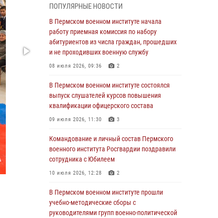
ПОПУЛЯРНЫЕ НОВОСТИ
В Пермском военном институте прошли
учебно-методические сборы с
В Пермском военном институте начала
руководителями групп военно-политической
работу приемная комиссия по набору
подготовки
абитуриентов из числа граждан, прошедших
и не проходивших военную службу
23 июля 2026, 12:00
12
08 июля 2026, 09:36
2
В Пермском военном институте на кафедре
тактики служебно-боевого применения войск
В Пермском военном институте состоялся
национальной гвардии Российской
выпуск слушателей курсов повышения
Федерации проводится выставка,
квалификации офицерского состава
посвящённая войскам правопорядка
09 июля 2026, 11:30
3
10 июля 2026, 14:30
8
Командование и личный состав Пермского
Командование и личный состав Пермского
военного института Росгвардии поздравили
военного института Росгвардии поздравили
сотрудника с Юбилеем
сотрудника с Юбилеем
10 июля 2026, 12:28
2
10 июля 2026, 12:28
2
В Пермском военном институте прошли
В Пермском военном институте состоялся
учебно-методические сборы с
выпуск слушателей курсов повышения
руководителями групп военно-политической