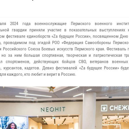
аля 2024 года военнослужащие Пермского военного инстит
льной гвардии приняли участие в показательных выступлениях 
ом фестивале единоборств «Zа будущее России», посвященном Дню
а, проводимом под эгидой РОО «Федерация Самообороны Пермског
 Российского Союза Боевых искусств Пермского края. Фестиваль 
 но за ним большая спортивная, творческая и патриотическая тр
ил спортсменов, действующих бойцов СВО, ветеранов военных
, курсантов, кадетов. Девиз фестивалей «Zа будущее России» буде
для каждого, кто любит и верит в Россию.