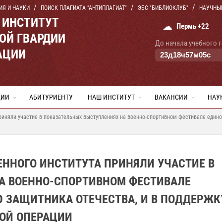
ИЯ И НАУКИ
ПОИСК ПЛАГИАТА "АНТИПЛАГИАТ"
ЭБС "БИБЛИОКЛУБ"
НАУЧНЫ
 ИНСТИТУТ
☁
Пермь +22
ОЙ ГВАРДИИ
До начала учебного 
АЦИИ
23
д
18
ч
57
м
04
с
ЦИИ
АБИТУРИЕНТУ
НАШ ИНСТИТУТ
ВАКАНСИИ
НАУ
иняли участие в показательных выступлениях на военно-спортивном фестивале едино
ННОГО ИНСТИТУТА ПРИНЯЛИ УЧАСТИЕ В
А ВОЕННО-СПОРТИВНОМ ФЕСТИВАЛЕ
 ЗАЩИТНИКА ОТЕЧЕСТВА, И В ПОДДЕРЖК
ОЙ ОПЕРАЦИИ