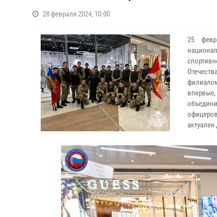
28 февраля 2024, 10:00
25 февр
национа
спортивн
Отечеств
филиалом
впервые,
объедин
офицеров
актуален 