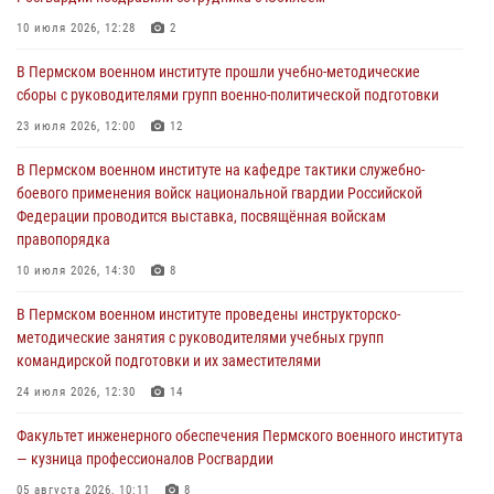
10 июля 2026, 14:30
8
10 июля 2026, 12:28
2
Командование и личный состав Пермского военного института
Росгвардии поздравили сотрудника с Юбилеем
В Пермском военном институте прошли учебно-методические
сборы с руководителями групп военно-политической подготовки
10 июля 2026, 12:28
2
23 июля 2026, 12:00
12
В Пермском военном институте состоялся выпуск слушателей
курсов повышения квалификации офицерского состава
В Пермском военном институте на кафедре тактики служебно-
боевого применения войск национальной гвардии Российской
09 июля 2026, 11:30
3
Федерации проводится выставка, посвящённая войскам
правопорядка
В Пермском военном институте начала работу приемная комиссия
по набору абитуриентов из числа граждан, прошедших и не
10 июля 2026, 14:30
8
проходивших военную службу
В Пермском военном институте проведены инструкторско-
08 июля 2026, 09:36
2
методические занятия с руководителями учебных групп
командирской подготовки и их заместителями
Военнослужащие Пермского военного института приняли участие в
чемпионате войск национальной гвардии Российской Федерации по
24 июля 2026, 12:30
14
боксу
Факультет инженерного обеспечения Пермского военного института
07 июля 2026, 10:30
4
— кузница профессионалов Росгвардии
05 августа 2026, 10:11
8