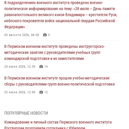
В подразделениях военного института проведено военно-
политическое информирование на тему: «28 июля – День памяти
равноапостольного великого князя Владимира – крестителя Руси,
небесного покровителя войск национальной гвардии Российской
Федерации»
03 августа 2026, 06:00
5
В Пермском военном институте проведены инструкторско-
методические занятия с руководителями учебных групп
командирской подготовки и их заместителями
24 июля 2026, 12:30
14
В Пермском военном институте прошли учебно-методические
сборы с руководителями групп военно-политической подготовки
23 июля 2026, 12:00
12
В Пермском военном институте на кафедре тактики служебно-
боевого применения войск национальной гвардии Российской
ПОПУЛЯРНЫЕ НОВОСТИ
Федерации проводится выставка, посвящённая войскам
правопорядка
Командование и личный состав Пермского военного института
Росгвардии поздравили сотрудника с Юбилеем