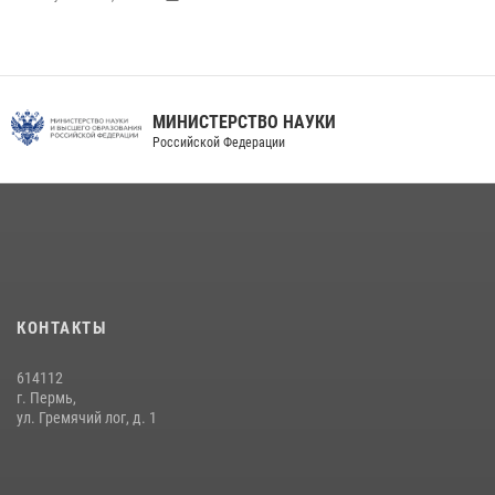
В подразделениях военного института проведено военно-
политическое информирование на тему: «28 июля – День памяти
равноапостольного великого князя Владимира – крестителя Руси,
небесного покровителя войск национальной гвардии Российской
МИНИСТЕРСТВО НАУКИ
Федерации»
Российской Федерации
03 августа 2026, 06:00
5
История края в деталях
07 августа 2026, 10:39
6
КОНТАКТЫ
614112
г. Пермь,
ул. Гремячий лог, д. 1