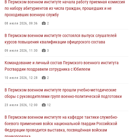
Командование и личный состав Пермского военного института
В Пермском военном институте начала работу приемная комиссия
Росгвардии поздравили сотрудника с Юбилеем
по набору абитуриентов из числа граждан, прошедших и не
проходивших военную службу
10 июля 2026, 12:28
2
08 июля 2026, 09:36
2
В Пермском военном институте состоялся выпуск слушателей
курсов повышения квалификации офицерского состава
В Пермском военном институте состоялся выпуск слушателей
курсов повышения квалификации офицерского состава
09 июля 2026, 11:30
3
09 июля 2026, 11:30
3
В Пермском военном институте начала работу приемная комиссия
по набору абитуриентов из числа граждан, прошедших и не
Командование и личный состав Пермского военного института
проходивших военную службу
Росгвардии поздравили сотрудника с Юбилеем
08 июля 2026, 09:36
2
10 июля 2026, 12:28
2
Военнослужащие Пермского военного института приняли участие в
В Пермском военном институте прошли учебно-методические
чемпионате войск национальной гвардии Российской Федерации по
сборы с руководителями групп военно-политической подготовки
боксу
23 июля 2026, 12:00
12
07 июля 2026, 10:30
4
В Пермском военном институте на кафедре тактики служебно-
В Росгвардии определили лучших специалистов продовольственной
боевого применения войск национальной гвардии Российской
службы
Федерации проводится выставка, посвящённая войскам
правопорядка