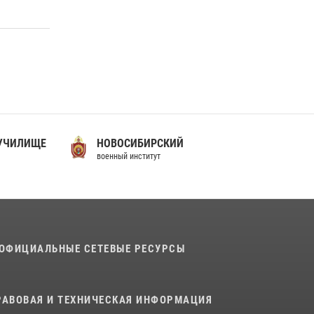
В подразделениях военного института
проведено военно-политическое
информирование на тему: «28 июля – День
памяти равноапостольного великого князя
Владимира – крестителя Руси, небесного
покровителя войск национальной гвардии
Российской Федерации»
03 августа 2026, 06:00
5
 УЧИЛИЩЕ
НОВОСИБИРСКИЙ
История края в деталях
военный институт
07 августа 2026, 10:39
6
ОФИЦИАЛЬНЫЕ СЕТЕВЫЕ РЕСУРСЫ
РАВОВАЯ И ТЕХНИЧЕСКАЯ ИНФОРМАЦИЯ