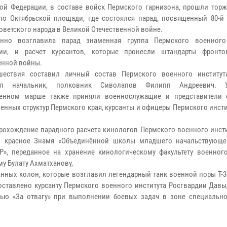
ой Федерации, в составе войск Пермского гарнизона, прошли тор
о Октябрьской площади, где состоялся парад, посвященный 80-й
оветского народа в Великой Отечественной войне.
онно возглавила парад знаменная группа Пермского военного
дии, и расчет курсантов, которые пронесли штандарты фронт
енной войны.
шествия составил личный состав Пермского военного институт
ил начальник, полковник Сиволапов Филипп Андреевич. 
венном марше также приняли военнослужащие и представители
енных структур Пермского края, курсанты и офицеры Пермского инст
охождение парадного расчета кинологов Пермского военного инсти
и красное Знамя «Объединённой школы младшего начальствующе
», переданное на хранение кинологическому факультету военного
у Булату Ахматханову,
ных колон, которые возглавил легендарный танк военной поры Т-34
доставлено курсанту Пермского военного института Росгвардии Дав
лью «За отвагу» при выполнении боевых задач в зоне специальн