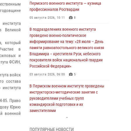
Пермского военного института — кузница
жественным
профессионалов Росгвардии
 годовщине
05 августа 2026, 10:11
8
 института
В подразделениях военного института
ов Великой
проведено военно-политическое
информирование на тему: «28 июля – День
а, который
памяти равноапостольного великого князя
Участие в
Владимира – крестителя Руси, небесного
 силовых и
покровителя войск национальной гвардии
итута ФСИН,
Российской Федерации»
тута войск
03 августа 2026, 06:00
5
го состава
В Пермском военном институте проведены
 института
инструкторско-методические занятия с
руководителями учебных групп
-85. Право
командирской подготовки и их
ыдову Юрию
заместителями
ой военной
24 июля 2026, 12:30
14
ПОПУЛЯРНЫЕ НОВОСТИ
В Пермском военном институте прошли