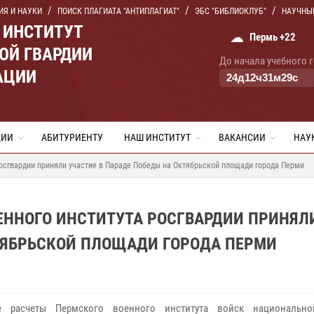
ИЯ И НАУКИ
ПОИСК ПЛАГИАТА "АНТИПЛАГИАТ"
ЭБС "БИБЛИОКЛУБ"
НАУЧНЫ
 ИНСТИТУТ
☁
Пермь +22
ОЙ ГВАРДИИ
До начала учебного 
АЦИИ
24
д
12
ч
31
м
28
с
ЦИИ
АБИТУРИЕНТУ
НАШ ИНСТИТУТ
ВАКАНСИИ
НАУ
осгвардии приняли участие в Параде Победы на Октябрьской площади города Перми
ННОГО ИНСТИТУТА РОСГВАРДИИ ПРИНЯЛ
КТЯБРЬСКОЙ ПЛОЩАДИ ГОРОДА ПЕРМИ
е расчеты Пермского военного института войск национально