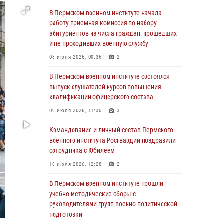
учебно-методические сборы с
В Пермском военном институте начала
руководителями групп военно-политической
работу приемная комиссия по набору
подготовки
абитуриентов из числа граждан, прошедших
и не проходивших военную службу
23 июля 2026, 12:00
12
08 июля 2026, 09:36
2
В Пермском военном институте на кафедре
тактики служебно-боевого применения войск
В Пермском военном институте состоялся
национальной гвардии Российской
выпуск слушателей курсов повышения
Федерации проводится выставка,
квалификации офицерского состава
посвящённая войскам правопорядка
09 июля 2026, 11:30
3
10 июля 2026, 14:30
8
Командование и личный состав Пермского
Командование и личный состав Пермского
военного института Росгвардии поздравили
военного института Росгвардии поздравили
сотрудника с Юбилеем
сотрудника с Юбилеем
10 июля 2026, 12:28
2
10 июля 2026, 12:28
2
В Пермском военном институте прошли
В Пермском военном институте состоялся
учебно-методические сборы с
выпуск слушателей курсов повышения
руководителями групп военно-политической
квалификации офицерского состава
подготовки