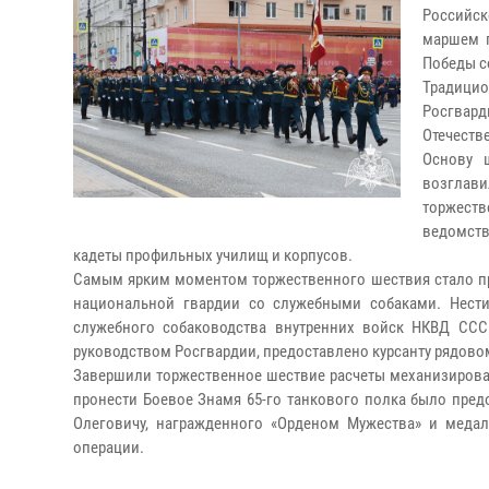
Российск
маршем п
Победы с
Традици
Росгвар
Отечеств
Основу 
возглав
торжест
ведомств
кадеты профильных училищ и корпусов.
Самым ярким моментом торжественного шествия стало пр
национальной гвардии со служебными собаками. Нест
служебного собаководства внутренних войск НКВД СССР
руководством Росгвардии, предоставлено курсанту рядовом
Завершили торжественное шествие расчеты механизирован
пронести Боевое Знамя 65-го танкового полка было пре
Олеговичу, награжденного «Орденом Мужества» и меда
операции.