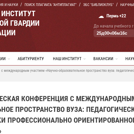
ИЯ И НАУКИ
ПОИСК ПЛАГИАТА "АНТИПЛАГИАТ"
ЭБС "БИБЛИОКЛУБ"
НАУЧНЫ
 ИНСТИТУТ
☁
Пермь +22
ОЙ ГВАРДИИ
До начала учебного 
АЦИИ
25
д
00
ч
06
м
15
с
ЦИИ
АБИТУРИЕНТУ
НАШ ИНСТИТУТ
ВАКАНСИИ
НАУ
 с международным участием «Научно-образовательное пространство вуза: педагогич
ЧЕСКАЯ КОНФЕРЕНЦИЯ С МЕЖДУНАРОДНЫ
НОЕ ПРОСТРАНСТВО ВУЗА: ПЕДАГОГИЧЕС
КИ ПРОФЕССИОНАЛЬНО ОРИЕНТИРОВАННО
»