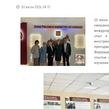
03 июля 2026, 04:51
25 июня 
смешанн
междунар
опыт и 
иностра
преподав
Федерац
опытом 
изучения