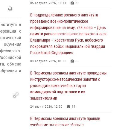
05 августа 2026, 10:11
8
В подразделениях военного института
проведено военно-политическое
нститута в
информирование на тему: «28 июля – День
ференция с
памяти равноапостольного великого князя
гогический
Владимира – крестителя Руси, небесного
 обучения
покровителя войск национальной гвардии
фессорско-
Российской Федерации»
Российской
03 августа 2026, 06:00
5
га, обмена
обучения и
В Пермском военном институте проведены
инструкторско-методические занятия с
руководителями учебных групп
командирской подготовки и их
заместителями
24 июля 2026, 12:30
14
В Пермском военном институте прошли
учебно-методические сборы с
руководителями групп военно-политической