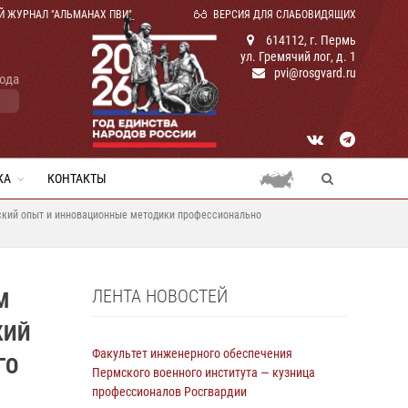
Й ЖУРНАЛ "АЛЬМАНАХ ПВИ"
ВЕРСИЯ ДЛЯ СЛАБОВИДЯЩИХ
614112, г. Пермь
ул. Гремячий лог, д. 1
pvi@rosgvard.ru
года
КА
КОНТАКТЫ
еский опыт и инновационные методики профессионально
ЛЕНТА НОВОСТЕЙ
М
КИЙ
Факультет инженерного обеспечения
ГО
Пермского военного института — кузница
профессионалов Росгвардии