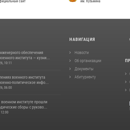
фициальный сайт
им. Кузьмина
И
НАВИГАЦИЯ
инженерного обеспечения
Новости
оенного института — кузни...
П
Об организации
26, 10:11
Документы
Абитуриенту
лениях военного института
военно-политическое инфо...
26, 06:00
 военном институте прошли
дические сборы с руково...
 12:00