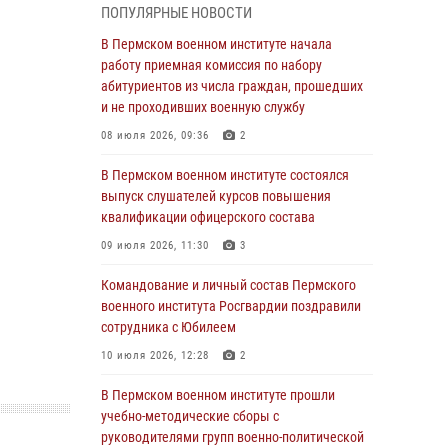
подготовки
ПОПУЛЯРНЫЕ НОВОСТИ
23 июля 2026, 12:00
12
В Пермском военном институте начала
работу приемная комиссия по набору
В Пермском военном институте на кафедре
абитуриентов из числа граждан, прошедших
тактики служебно-боевого применения войск
и не проходивших военную службу
национальной гвардии Российской
08 июля 2026, 09:36
2
Федерации проводится выставка,
посвящённая войскам правопорядка
В Пермском военном институте состоялся
10 июля 2026, 14:30
8
выпуск слушателей курсов повышения
квалификации офицерского состава
Командование и личный состав Пермского
09 июля 2026, 11:30
3
военного института Росгвардии поздравили
сотрудника с Юбилеем
Командование и личный состав Пермского
10 июля 2026, 12:28
2
военного института Росгвардии поздравили
сотрудника с Юбилеем
В Пермском военном институте состоялся
10 июля 2026, 12:28
2
выпуск слушателей курсов повышения
квалификации офицерского состава
В Пермском военном институте прошли
09 июля 2026, 11:30
3
учебно-методические сборы с
руководителями групп военно-политической