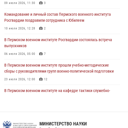
09 июля 2026, 11:30
3
В Пермском военном институте начала работу приемная комиссия
по набору абитуриентов из числа граждан, прошедших и не
Командование и личный состав Пермского военного института
проходивших военную службу
Росгвардии поздравили сотрудника с Юбилеем
08 июля 2026, 09:36
2
10 июля 2026, 12:28
2
Военнослужащие Пермского военного института приняли участие в
В Пермском военном институте Росгвардии состоялась встреча
чемпионате войск национальной гвардии Российской Федерации по
выпускников
боксу
06 июля 2026, 05:00
7
07 июля 2026, 10:30
4
В Пермском военном институте прошли учебно-методические
В Росгвардии определили лучших специалистов продовольственной
сборы с руководителями групп военно-политической подготовки
службы
23 июля 2026, 12:00
12
06 июля 2026, 05:30
4
В Пермском военном институте на кафедре тактики служебно-
боевого применения войск национальной гвардии Российской
Федерации проводится выставка, посвящённая войскам
правопорядка
10 июля 2026, 14:30
8
МИНИСТЕРСТВО НАУКИ
В Росгвардии определили лучших специалистов продовольственной