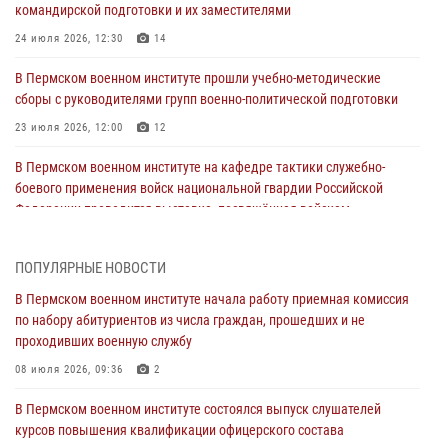
командирской подготовки и их заместителями
24 июля 2026, 12:30
14
В Пермском военном институте прошли учебно-методические
сборы с руководителями групп военно-политической подготовки
23 июля 2026, 12:00
12
В Пермском военном институте на кафедре тактики служебно-
боевого применения войск национальной гвардии Российской
Федерации проводится выставка, посвящённая войскам
правопорядка
10 июля 2026, 14:30
8
ПОПУЛЯРНЫЕ НОВОСТИ
Командование и личный состав Пермского военного института
В Пермском военном институте начала работу приемная комиссия
Росгвардии поздравили сотрудника с Юбилеем
по набору абитуриентов из числа граждан, прошедших и не
проходивших военную службу
10 июля 2026, 12:28
2
08 июля 2026, 09:36
2
В Пермском военном институте состоялся выпуск слушателей
курсов повышения квалификации офицерского состава
В Пермском военном институте состоялся выпуск слушателей
курсов повышения квалификации офицерского состава
09 июля 2026, 11:30
3