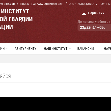
ИЯ И НАУКИ
ПОИСК ПЛАГИАТА "АНТИПЛАГИАТ"
ЭБС "БИБЛИОКЛУБ"
НАУЧНЫ
 ИНСТИТУТ
☁
Пермь +22
ОЙ ГВАРДИИ
До начала учебного 
АЦИИ
23
д
22
ч
14
м
04
с
ЦИИ
АБИТУРИЕНТУ
НАШ ИНСТИТУТ
ВАКАНСИИ
НАУ
НЯЙСЯ