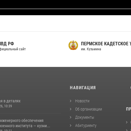
МВД РФ
ПЕРМСКОЕ КАДЕТСКОЕ
фициальный сайт
им. Кузьмина
И
НАВИГАЦИЯ
я в деталях
Новости
26, 10:39
П
Об организации
Документы
инженерного обеспечения
Абитуриенту
оенного института — кузни...