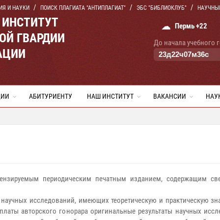
ИЯ И НАУКИ
ПОИСК ПЛАГИАТА "АНТИПЛАГИАТ"
ЭБС "БИБЛИОКЛУБ"
НАУЧНЫ
 ИНСТИТУТ
☁
Пермь +22
ОЙ ГВАРДИИ
До начала учебного 
АЦИИ
23
д
22
ч
07
м
36
с
ЦИИ
АБИТУРИЕНТУ
НАШ ИНСТИТУТ
ВАКАНСИИ
НАУ
ензируемым периодическим печатным изданием, содержащим свед
х научных исследований, имеющих теоретическую и практическую з
платы авторского гонорара оригинальные результаты научных иссл