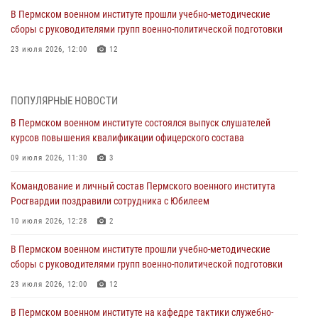
В Пермском военном институте прошли учебно-методические
сборы с руководителями групп военно-политической подготовки
23 июля 2026, 12:00
12
В Пермском военном институте на кафедре тактики служебно-
боевого применения войск национальной гвардии Российской
ПОПУЛЯРНЫЕ НОВОСТИ
Федерации проводится выставка, посвящённая войскам
правопорядка
В Пермском военном институте состоялся выпуск слушателей
курсов повышения квалификации офицерского состава
10 июля 2026, 14:30
8
09 июля 2026, 11:30
3
Командование и личный состав Пермского военного института
Росгвардии поздравили сотрудника с Юбилеем
Командование и личный состав Пермского военного института
Росгвардии поздравили сотрудника с Юбилеем
10 июля 2026, 12:28
2
10 июля 2026, 12:28
2
В Пермском военном институте состоялся выпуск слушателей
курсов повышения квалификации офицерского состава
В Пермском военном институте прошли учебно-методические
сборы с руководителями групп военно-политической подготовки
09 июля 2026, 11:30
3
23 июля 2026, 12:00
12
В Пермском военном институте начала работу приемная комиссия
по набору абитуриентов из числа граждан, прошедших и не
В Пермском военном институте на кафедре тактики служебно-