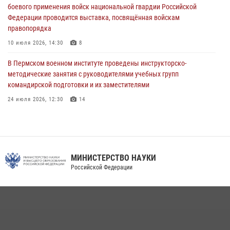
проходивших военную службу
боевого применения войск национальной гвардии Российской
Федерации проводится выставка, посвящённая войскам
08 июля 2026, 09:36
2
правопорядка
Военнослужащие Пермского военного института приняли участие в
10 июля 2026, 14:30
8
чемпионате войск национальной гвардии Российской Федерации по
боксу
В Пермском военном институте проведены инструкторско-
методические занятия с руководителями учебных групп
07 июля 2026, 10:30
4
командирской подготовки и их заместителями
24 июля 2026, 12:30
14
Факультет инженерного обеспечения Пермского военного института
— кузница профессионалов Росгвардии
05 августа 2026, 10:11
8
МИНИСТЕРСТВО НАУКИ
В подразделениях военного института проведено военно-
Российской Федерации
политическое информирование на тему: «28 июля – День памяти
равноапостольного великого князя Владимира – крестителя Руси,
небесного покровителя войск национальной гвардии Российской
Федерации»
03 августа 2026, 06:00
5