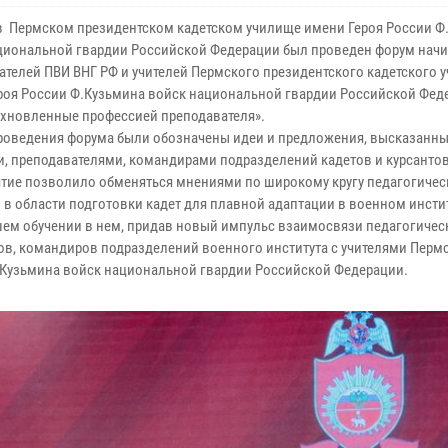
 в Пермском президентском кадетском училище имени Героя России Ф
циональной гвардии Российской Федерации был проведен форум на
ателей ПВИ ВНГ РФ и учителей Пермского президентского кадетского 
роя России Ф.Кузьмина войск национальной гвардии Российской Фед
охновленные профессией преподавателя».
роведения форума были обозначены идеи и предложения, высказанн
и, преподавателями, командирами подразделений кадетов и курсанто
тие позволило обменяться мнениями по широкому кругу педагогичес
 в области подготовки кадет для плавной адаптации в военном инстит
ем обучении в нем, придав новый импульс взаимосвязи педагогичес
ов, командиров подразделений военного института с учителями Перм
.Кузьмина войск национальной гвардии Российской Федерации.