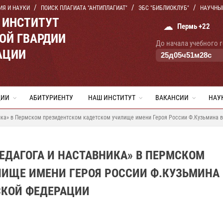
ИЯ И НАУКИ
ПОИСК ПЛАГИАТА "АНТИПЛАГИАТ"
ЭБС "БИБЛИОКЛУБ"
НАУЧНЫ
 ИНСТИТУТ
☁
Пермь +22
ОЙ ГВАРДИИ
До начала учебного 
АЦИИ
25
д
05
ч
51
м
27
с
ЦИИ
АБИТУРИЕНТУ
НАШ ИНСТИТУТ
ВАКАНСИИ
НАУ
ника» в Пермском президентском кадетском училище имени Героя России Ф.Кузьмина 
ЕДАГОГА И НАСТАВНИКА» В ПЕРМСКОМ
ИЩЕ ИМЕНИ ГЕРОЯ РОССИИ Ф.КУЗЬМИНА
СКОЙ ФЕДЕРАЦИИ