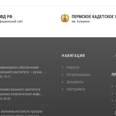
МВД РФ
ПЕРМСКОЕ КАДЕТСКОЕ
фициальный сайт
им. Кузьмина
И
НАВИГАЦИЯ
инженерного обеспечения
Новости
оенного института — кузни...
П
Об организации
26, 10:11
Документы
Абитуриенту
лениях военного института
военно-политическое инфо...
26, 06:00
 военном институте прошли