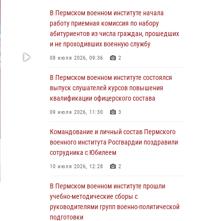
23 июля 2026, 12:00
12
В Пермском военном институте начала
работу приемная комиссия по набору
В Пермском военном институте на кафедре
абитуриентов из числа граждан, прошедших
тактики служебно-боевого применения войск
и не проходивших военную службу
национальной гвардии Российской
08 июля 2026, 09:36
2
Федерации проводится выставка,
посвящённая войскам правопорядка
В Пермском военном институте состоялся
10 июля 2026, 14:30
8
выпуск слушателей курсов повышения
квалификации офицерского состава
Командование и личный состав Пермского
09 июля 2026, 11:30
3
военного института Росгвардии поздравили
сотрудника с Юбилеем
Командование и личный состав Пермского
10 июля 2026, 12:28
2
военного института Росгвардии поздравили
сотрудника с Юбилеем
В Пермском военном институте состоялся
10 июля 2026, 12:28
2
выпуск слушателей курсов повышения
квалификации офицерского состава
В Пермском военном институте прошли
09 июля 2026, 11:30
3
учебно-методические сборы с
руководителями групп военно-политической
В Пермском военном институте начала
подготовки