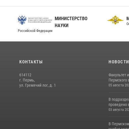
МИНИСТЕРСТВО
О
НАУКИ
Российской Федерации
КОНТАКТЫ
НОВОСТ
614112
Факультет 
г. Пермь,
Пермского в
ул. Гремячий лог, д. 1
05 августа 20
В подразде
проведено 
03 августа 20
В Пермском