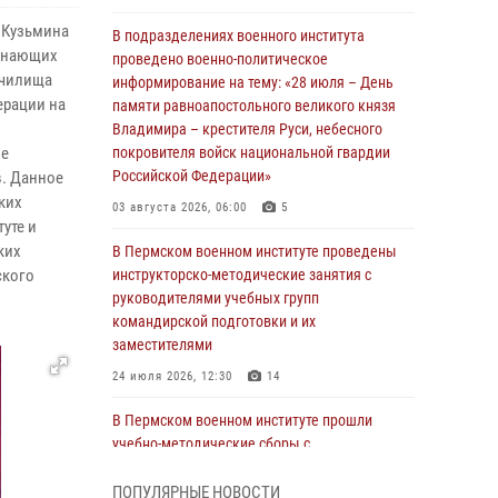
.Кузьмина
В подразделениях военного института
чинающих
проведено военно-политическое
училища
информирование на тему: «28 июля – День
ерации на
памяти равноапостольного великого князя
Владимира – крестителя Руси, небесного
ые
покровителя войск национальной гвардии
Российской Федерации»
в. Данное
ких
03 августа 2026, 06:00
5
уте и
ких
В Пермском военном институте проведены
ского
инструкторско-методические занятия с
руководителями учебных групп
командирской подготовки и их
заместителями
24 июля 2026, 12:30
14
В Пермском военном институте прошли
учебно-методические сборы с
руководителями групп военно-политической
подготовки
ПОПУЛЯРНЫЕ НОВОСТИ