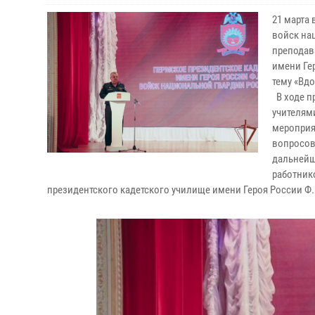
21 марта
войск на
преподав
имени Ге
тему «Вд
В ходе п
учителям
мероприя
вопросов
дальнейш
работник
президентского кадетского училище имени Героя России Ф