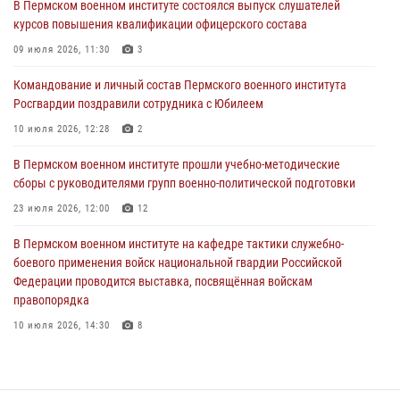
курсов повышения квалификации офицерского состава
В Пермском военном институте состоялся выпуск слушателей
курсов повышения квалификации офицерского состава
09 июля 2026, 11:30
3
09 июля 2026, 11:30
3
В Пермском военном институте начала работу приемная комиссия
по набору абитуриентов из числа граждан, прошедших и не
Командование и личный состав Пермского военного института
проходивших военную службу
Росгвардии поздравили сотрудника с Юбилеем
08 июля 2026, 09:36
2
10 июля 2026, 12:28
2
Военнослужащие Пермского военного института приняли участие в
В Пермском военном институте прошли учебно-методические
чемпионате войск национальной гвардии Российской Федерации по
сборы с руководителями групп военно-политической подготовки
боксу
23 июля 2026, 12:00
12
07 июля 2026, 10:30
4
В Пермском военном институте на кафедре тактики служебно-
В Росгвардии определили лучших специалистов продовольственной
боевого применения войск национальной гвардии Российской
службы
Федерации проводится выставка, посвящённая войскам
правопорядка
06 июля 2026, 05:30
4
10 июля 2026, 14:30
8
В Пермском военном институте проведены инструкторско-
методические занятия с руководителями учебных групп
командирской подготовки и их заместителями