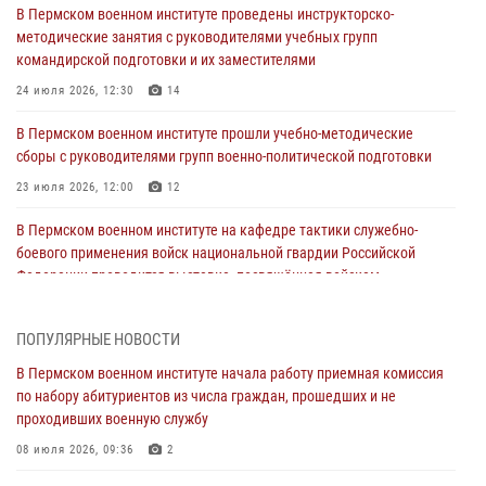
В Пермском военном институте проведены инструкторско-
методические занятия с руководителями учебных групп
командирской подготовки и их заместителями
24 июля 2026, 12:30
14
В Пермском военном институте прошли учебно-методические
сборы с руководителями групп военно-политической подготовки
23 июля 2026, 12:00
12
В Пермском военном институте на кафедре тактики служебно-
боевого применения войск национальной гвардии Российской
Федерации проводится выставка, посвящённая войскам
правопорядка
10 июля 2026, 14:30
8
ПОПУЛЯРНЫЕ НОВОСТИ
Командование и личный состав Пермского военного института
В Пермском военном институте начала работу приемная комиссия
Росгвардии поздравили сотрудника с Юбилеем
по набору абитуриентов из числа граждан, прошедших и не
проходивших военную службу
10 июля 2026, 12:28
2
08 июля 2026, 09:36
2
В Пермском военном институте состоялся выпуск слушателей