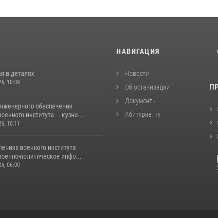
И
НАВИГАЦИЯ
я в деталях
Новости
26, 10:39
П
Об организации
Документы
инженерного обеспечения
Абитуриенту
оенного института — кузни...
26, 10:11
лениях военного института
военно-политическое инфо...
26, 06:00