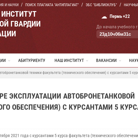
ИЯ И НАУКИ
ПОИСК ПЛАГИАТА "АНТИПЛАГИАТ"
ЭБС "БИБЛИОКЛУБ"
НАУЧНЫ
 ИНСТИТУТ
☁
Пермь +22
ОЙ ГВАРДИИ
До начала учебного 
АЦИИ
23
д
10
ч
06
м
31
с
ЦИИ
АБИТУРИЕНТУ
НАШ ИНСТИТУТ
ВАКАНСИИ
НАУ
втобронетанковой техники факультета (технического обеспечения) с курсантами 5 кур
ДРЕ ЭКСПЛУАТАЦИИ АВТОБРОНЕТАНКОВОЙ
ГО ОБЕСПЕЧЕНИЯ) С КУРСАНТАМИ 5 КУРС
тября 2021 года с курсантами 5 курса факультета (технического обеспечени