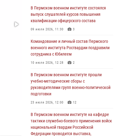
учебно-методические сборы с
В Пермском военном институте состоялся
руководителями групп военно-политической
выпуск слушателей курсов повышения
подготовки
квалификации офицерского состава
23 июля 2026, 12:00
12
09 июля 2026, 11:30
3
В Пермском военном институте на кафедре
Командование и личный состав Пермского
тактики служебно-боевого применения войск
военного института Росгвардии поздравили
национальной гвардии Российской
сотрудника с Юбилеем
Федерации проводится выставка,
10 июля 2026, 12:28
2
посвящённая войскам правопорядка
10 июля 2026, 14:30
8
В Пермском военном институте прошли
учебно-методические сборы с
Командование и личный состав Пермского
руководителями групп военно-политической
военного института Росгвардии поздравили
подготовки
сотрудника с Юбилеем
23 июля 2026, 12:00
12
10 июля 2026, 12:28
2
В Пермском военном институте на кафедре
В Пермском военном институте состоялся
тактики служебно-боевого применения войск
выпуск слушателей курсов повышения
национальной гвардии Российской
квалификации офицерского состава
Федерации проводится выставка,