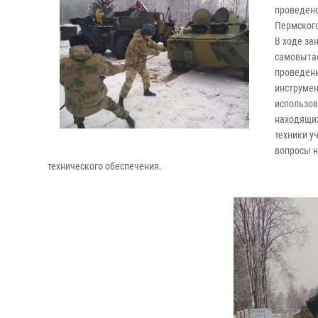
проведено
Пермского
В ходе за
самовытас
проведени
инструмен
использов
находящих
техники у
вопросы н
технического обеспечения.