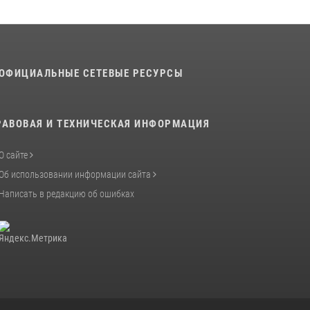
покровителя войск национальной гвардии
Российской Федерации»
03 августа 2026, 06:00
5
История края в деталях
ОФИЦИАЛЬНЫЕ СЕТЕВЫЕ РЕСУРСЫ
07 августа 2026, 10:39
6
РАВОВАЯ И ТЕХНИЧЕСКАЯ ИНФОРМАЦИЯ
О сайте
Об использовании информации сайта
Написать в редакцию об ошибках