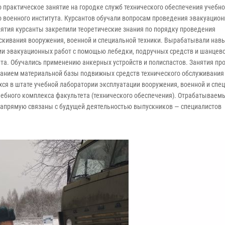
 практическое занятие на городке служб технического обеспечения учебно
 военного института. Курсантов обучали вопросам проведения эвакуацион
нятия курсанты закрепили теоретические знания по порядку проведения
кивания вооружения, военной и специальной техники. Вырабатывали нав
и эвакуационных работ с помощью лебедки, подручных средств и шанцев
та. Обучались применению анкерных устройств и полиспастов. Занятия пр
анием материальной базы подвижных средств технического обслуживания 
ся в штате учебной лаборатории эксплуатации вооружения, военной и спе
чебного комплекса факультета (технического обеспечения). Отрабатываем
апрямую связаны с будущей деятельностью выпускников — специалистов