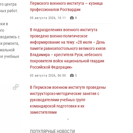
Пермского военного института — кузница
го центра
профессионалов Росгвардии
ных работ.
05 августа 2026, 10:11
8
ыки в
В подразделениях военного института
ого
проведено военно-политическое
оводились с
информирование на тему: «28 июля – День
и ремонта,
памяти равноапостольного великого князя
циальной
Владимира – крестителя Руси, небесного
ые учебные
покровителя войск национальной гвардии
Российской Федерации»
03 августа 2026, 06:00
5
В Пермском военном институте проведены
инструкторско-методические занятия с
руководителями учебных групп
командирской подготовки и их
заместителями
24 июля 2026, 12:30
14
ПОПУЛЯРНЫЕ НОВОСТИ
В Пермском военном институте прошли