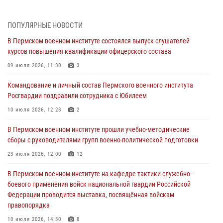
В Пермском военном институте на кафедре тактики служебно-
боевого применения войск национальной гвардии Российской
ПОПУЛЯРНЫЕ НОВОСТИ
Федерации проводится выставка, посвящённая войскам
правопорядка
В Пермском военном институте состоялся выпуск слушателей
курсов повышения квалификации офицерского состава
10 июля 2026, 14:30
8
09 июля 2026, 11:30
3
Командование и личный состав Пермского военного института
Росгвардии поздравили сотрудника с Юбилеем
Командование и личный состав Пермского военного института
Росгвардии поздравили сотрудника с Юбилеем
10 июля 2026, 12:28
2
10 июля 2026, 12:28
2
В Пермском военном институте состоялся выпуск слушателей
курсов повышения квалификации офицерского состава
В Пермском военном институте прошли учебно-методические
сборы с руководителями групп военно-политической подготовки
09 июля 2026, 11:30
3
23 июля 2026, 12:00
12
В Пермском военном институте начала работу приемная комиссия
по набору абитуриентов из числа граждан, прошедших и не
В Пермском военном институте на кафедре тактики служебно-
проходивших военную службу
боевого применения войск национальной гвардии Российской
Федерации проводится выставка, посвящённая войскам
08 июля 2026, 09:36
2
правопорядка
Военнослужащие Пермского военного института приняли участие в
10 июля 2026, 14:30
8