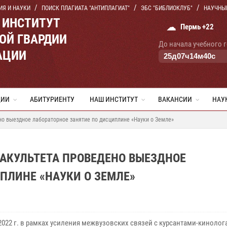
ИЯ И НАУКИ
ПОИСК ПЛАГИАТА "АНТИПЛАГИАТ"
ЭБС "БИБЛИОКЛУБ"
НАУЧНЫ
 ИНСТИТУТ
☁
Пермь +22
ОЙ ГВАРДИИ
До начала учебного 
АЦИИ
25
д
07
ч
14
м
39
с
ЦИИ
АБИТУРИЕНТУ
НАШ ИНСТИТУТ
ВАКАНСИИ
НАУ
но выездное лабораторное занятие по дисциплине «Науки о Земле»
АКУЛЬТЕТА ПРОВЕДЕНО ВЫЕЗДНОЕ
ПЛИНЕ «НАУКИ О ЗЕМЛЕ»
 2022 г. в рамках усиления межвузовских связей с курсантами-киноло