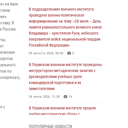
е» на базе
В подразделениях военного института
астием
проведено военно-политическое
ие».
информирование на тему: «28 июля – День
ставу. В
памяти равноапостольного великого князя
в России.
Владимира – крестителя Руси, небесного
покровителя войск национальной гвардии
еты,
Российской Федерации»
ют
гические
03 августа 2026, 06:00
5
воротов
нального
В Пермском военном институте проведены
инструкторско-методические занятия с
тов по
руководителями учебных групп
спертиза»),
командирской подготовки и их
заместителями
24 июля 2026, 12:30
14
е с
В Пермском военном институте прошли
учебно-методические сборы с
руководителями групп военно-политической
подготовки
ПОПУЛЯРНЫЕ НОВОСТИ