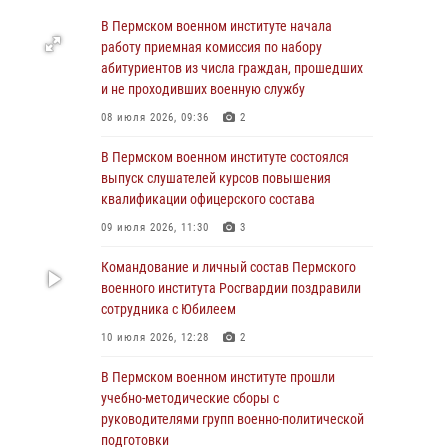
23 июля 2026, 12:00
12
В Пермском военном институте начала
работу приемная комиссия по набору
В Пермском военном институте на кафедре
абитуриентов из числа граждан, прошедших
тактики служебно-боевого применения войск
и не проходивших военную службу
национальной гвардии Российской
08 июля 2026, 09:36
2
Федерации проводится выставка,
посвящённая войскам правопорядка
В Пермском военном институте состоялся
10 июля 2026, 14:30
8
выпуск слушателей курсов повышения
квалификации офицерского состава
Командование и личный состав Пермского
09 июля 2026, 11:30
3
военного института Росгвардии поздравили
сотрудника с Юбилеем
Командование и личный состав Пермского
10 июля 2026, 12:28
2
военного института Росгвардии поздравили
сотрудника с Юбилеем
В Пермском военном институте состоялся
10 июля 2026, 12:28
2
выпуск слушателей курсов повышения
квалификации офицерского состава
В Пермском военном институте прошли
09 июля 2026, 11:30
3
учебно-методические сборы с
руководителями групп военно-политической
В Пермском военном институте начала
подготовки