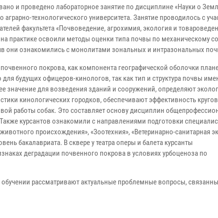
вано и проведено лабораторное занятие по дисциплине «Науки о Земл
о аграрно-технологического университета. Занятие проводилось с уч
ателей факультета «Почвоведение, агрохимия, экология и товароведен
 на практике освоили методы оценки типа почвы по механическому со
чв они ознакомились с монолитами зональных и интразональных поч
 почвенного покрова, как компонента географической оболочки план
о для будущих офицеров-кинологов, так как тип и структура почвы име
е значение для возведения зданий и сооружений, определяют эколо
истики кинологических городков, обеспечивают эффективность круго
овой работы собак. Это составляет основу дисциплин общепрофессио
Также курсантов ознакомили с направлениями подготовки специалис
животного происхождения», «Зоотехния», «Ветеринарно-санитарная эк
вень бакалавриата. В сквере у театра оперы и балета курсанты
знаках деградации почвенного покрова в условиях урбоценоза по
ри обучении рассматривают актуальные проблемные вопросы, связанны