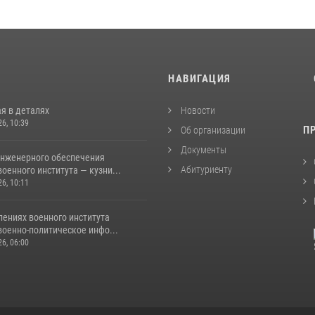
И
НАВИГАЦИЯ
я в деталях
Новости
26, 10:39
П
Об организации
Документы
инженерного обеспечения
Абитуриенту
оенного института — кузни...
26, 10:11
лениях военного института
военно-политическое инфо...
26, 06:00