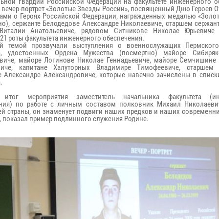
ьной гвардии Российской Федерации на факультете инженерного о
 вечер-портрет «Золотые Звезды России»,
посвященный
Дню Героев О
ами о Героях Российской Федерации, награжденных медалью «Золот
но), сержанте Белодедове Александре Николаевиче, старшем сержан
 Виталии Анатольевиче, рядовом Ситникове Николае Юрьевиче
 21 роты факультета инженерного обеспечения.
ой темой прозвучали выступления о военнослужащих Пермског
та, удостоенных Ордена Мужества (посмертно) майоре Сибиря
виче, майоре Логинове Николае Геннадьевиче, майоре Семчишине
виче, капитане Халуторных Владимире Тимофеевиче, старшем 
 Александре Александровиче, которые навечно зачислены в списк
.
 итог мероприятия заместитель начальника факультета (ин
ения) по работе с личным составом полковник Михаил Николаев
шей страны, он знаменует подвиги наших предков и наших современн
, показал пример подлинного служения Родине.