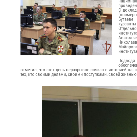
национал
проведен
С доклад
(посмерт
Бугаеве
курсанты
Отдельн
институ
Анатолье
Николае
Майорове
института
Подводя
обеспеч
отметил, что этот день неразрывно связан с историей на
тех, кто своими делами, своими поступками, своей жизнью