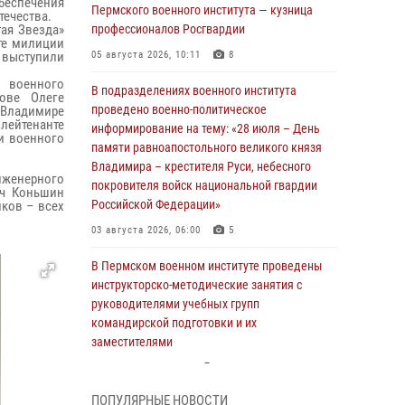
беспечения
Пермского военного института — кузница
течества.
ая Звезда»
профессионалов Росгвардии
те милиции
 выступили
05 августа 2026, 10:11
8
о военного
В подразделениях военного института
кове Олеге
проведено военно-политическое
 Владимире
лейтенанте
информирование на тему: «28 июля – День
и военного
памяти равноапостольного великого князя
Владимира – крестителя Руси, небесного
женерного
покровителя войск национальной гвардии
ич Коньшин
Российской Федерации»
иков – всех
03 августа 2026, 06:00
5
В Пермском военном институте проведены
инструкторско-методические занятия с
руководителями учебных групп
командирской подготовки и их
заместителями
24 июля 2026, 12:30
14
ПОПУЛЯРНЫЕ НОВОСТИ
В Пермском военном институте прошли