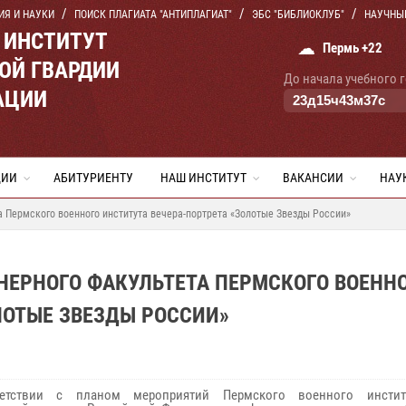
ИЯ И НАУКИ
ПОИСК ПЛАГИАТА "АНТИПЛАГИАТ"
ЭБС "БИБЛИОКЛУБ"
НАУЧНЫ
 ИНСТИТУТ
☁
Пермь +22
ОЙ ГВАРДИИ
До начала учебного 
АЦИИ
23
д
15
ч
43
м
36
с
ЦИИ
АБИТУРИЕНТУ
НАШ ИНСТИТУТ
ВАКАНСИИ
НАУ
 Пермского военного института вечера-портрета «Золотые Звезды России»
НЕРНОГО ФАКУЛЬТЕТА ПЕРМСКОГО ВОЕНН
ЛОТЫЕ ЗВЕЗДЫ РОССИИ»
етствии с планом мероприятий Пермского военного инстит