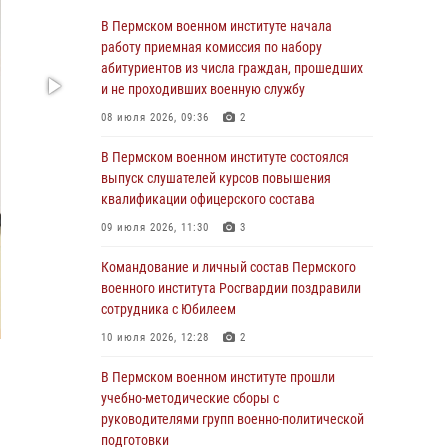
учебно-методические сборы с
В Пермском военном институте начала
руководителями групп военно-политической
работу приемная комиссия по набору
подготовки
абитуриентов из числа граждан, прошедших
и не проходивших военную службу
23 июля 2026, 12:00
12
08 июля 2026, 09:36
2
В Пермском военном институте на кафедре
тактики служебно-боевого применения войск
В Пермском военном институте состоялся
национальной гвардии Российской
выпуск слушателей курсов повышения
Федерации проводится выставка,
квалификации офицерского состава
посвящённая войскам правопорядка
09 июля 2026, 11:30
3
10 июля 2026, 14:30
8
Командование и личный состав Пермского
Командование и личный состав Пермского
военного института Росгвардии поздравили
военного института Росгвардии поздравили
сотрудника с Юбилеем
сотрудника с Юбилеем
10 июля 2026, 12:28
2
10 июля 2026, 12:28
2
В Пермском военном институте прошли
В Пермском военном институте состоялся
учебно-методические сборы с
выпуск слушателей курсов повышения
руководителями групп военно-политической
квалификации офицерского состава
подготовки