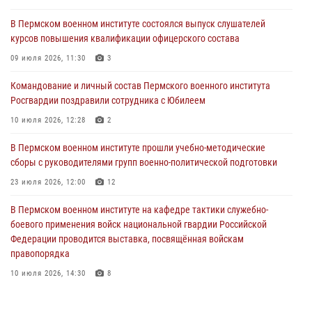
Росгвардии поздравили сотрудника с Юбилеем
В Пермском военном институте состоялся выпуск слушателей
10 июля 2026, 12:28
2
курсов повышения квалификации офицерского состава
В Пермском военном институте состоялся выпуск слушателей
09 июля 2026, 11:30
3
курсов повышения квалификации офицерского состава
Командование и личный состав Пермского военного института
09 июля 2026, 11:30
3
Росгвардии поздравили сотрудника с Юбилеем
В Пермском военном институте начала работу приемная комиссия
10 июля 2026, 12:28
2
по набору абитуриентов из числа граждан, прошедших и не
проходивших военную службу
В Пермском военном институте прошли учебно-методические
сборы с руководителями групп военно-политической подготовки
08 июля 2026, 09:36
2
23 июля 2026, 12:00
12
Военнослужащие Пермского военного института приняли участие в
чемпионате войск национальной гвардии Российской Федерации по
В Пермском военном институте на кафедре тактики служебно-
боксу
боевого применения войск национальной гвардии Российской
Федерации проводится выставка, посвящённая войскам
07 июля 2026, 10:30
4
правопорядка
10 июля 2026, 14:30
8
В Пермском военном институте проведены инструкторско-