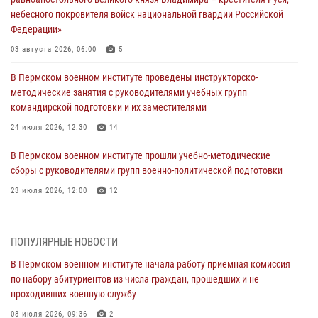
небесного покровителя войск национальной гвардии Российской
Федерации»
03 августа 2026, 06:00
5
В Пермском военном институте проведены инструкторско-
методические занятия с руководителями учебных групп
командирской подготовки и их заместителями
24 июля 2026, 12:30
14
В Пермском военном институте прошли учебно-методические
сборы с руководителями групп военно-политической подготовки
23 июля 2026, 12:00
12
В Пермском военном институте на кафедре тактики служебно-
боевого применения войск национальной гвардии Российской
ПОПУЛЯРНЫЕ НОВОСТИ
Федерации проводится выставка, посвящённая войскам
правопорядка
В Пермском военном институте начала работу приемная комиссия
по набору абитуриентов из числа граждан, прошедших и не
10 июля 2026, 14:30
8
проходивших военную службу
Командование и личный состав Пермского военного института
08 июля 2026, 09:36
2