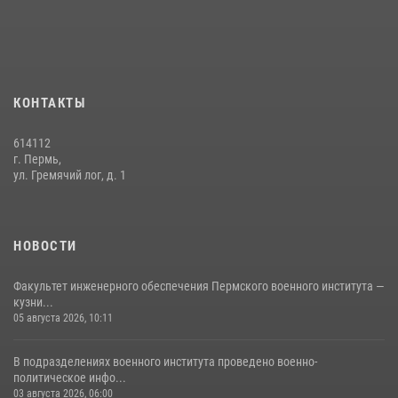
боксу
07 июля 2026, 10:30
4
Факультет инженерного обеспечения Пермского военного института
— кузница профессионалов Росгвардии
КОНТАКТЫ
05 августа 2026, 10:11
8
614112
В подразделениях военного института проведено военно-
г. Пермь,
политическое информирование на тему: «28 июля – День памяти
ул. Гремячий лог, д. 1
равноапостольного великого князя Владимира – крестителя Руси,
небесного покровителя войск национальной гвардии Российской
Федерации»
НОВОСТИ
03 августа 2026, 06:00
5
Факультет инженерного обеспечения Пермского военного института —
кузни...
05 августа 2026, 10:11
В подразделениях военного института проведено военно-
политическое инфо...
03 августа 2026, 06:00