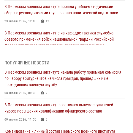
В Пермском военном институте прошли учебно-методические
сборы с руководителями групп военно-политической подготовки
23 июля 2026, 12:00
12
В Пермском военном институте на кафедре тактики служебно-
боевого применения войск национальной гвардии Российской
Федерации проводится выставка, посвящённая войскам
правопорядка
10 июля 2026, 14:30
8
ПОПУЛЯРНЫЕ НОВОСТИ
Командование и личный состав Пермского военного института
В Пермском военном институте начала работу приемная комиссия
Росгвардии поздравили сотрудника с Юбилеем
по набору абитуриентов из числа граждан, прошедших и не
проходивших военную службу
10 июля 2026, 12:28
2
08 июля 2026, 09:36
2
В Пермском военном институте состоялся выпуск слушателей
курсов повышения квалификации офицерского состава
В Пермском военном институте состоялся выпуск слушателей
курсов повышения квалификации офицерского состава
09 июля 2026, 11:30
3
09 июля 2026, 11:30
3
В Пермском военном институте начала работу приемная комиссия
по набору абитуриентов из числа граждан, прошедших и не
Командование и личный состав Пермского военного института