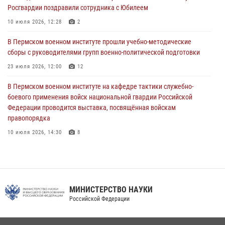
проходивших военную службу
Росгвардии поздравили сотрудника с Юбилеем
08 июля 2026, 09:36
2
10 июля 2026, 12:28
2
Военнослужащие Пермского военного института приняли участие в
В Пермском военном институте прошли учебно-методические
чемпионате войск национальной гвардии Российской Федерации по
сборы с руководителями групп военно-политической подготовки
боксу
23 июля 2026, 12:00
12
07 июля 2026, 10:30
4
В Пермском военном институте на кафедре тактики служебно-
В Росгвардии определили лучших специалистов продовольственной
боевого применения войск национальной гвардии Российской
службы
Федерации проводится выставка, посвящённая войскам
правопорядка
06 июля 2026, 05:30
4
10 июля 2026, 14:30
8
В Пермском военном институте проведены инструкторско-
методические занятия с руководителями учебных групп
командирской подготовки и их заместителями
24 июля 2026, 12:30
14
МИНИСТЕРСТВО НАУКИ
Российской Федерации
Военнослужащие Пермского военного института приняли участие в
чемпионате войск национальной гвардии Российской Федерации по