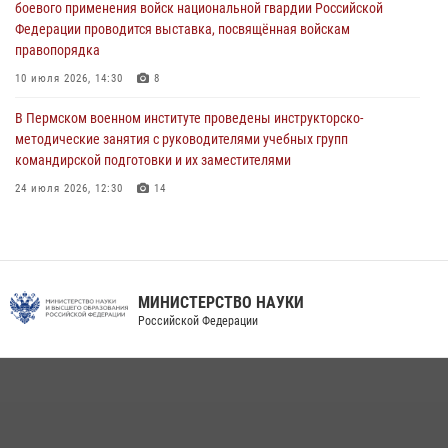
проходивших военную службу
боевого применения войск национальной гвардии Российской
Федерации проводится выставка, посвящённая войскам
08 июля 2026, 09:36
2
правопорядка
Военнослужащие Пермского военного института приняли участие в
10 июля 2026, 14:30
8
чемпионате войск национальной гвардии Российской Федерации по
боксу
В Пермском военном институте проведены инструкторско-
методические занятия с руководителями учебных групп
07 июля 2026, 10:30
4
командирской подготовки и их заместителями
24 июля 2026, 12:30
14
Факультет инженерного обеспечения Пермского военного института
— кузница профессионалов Росгвардии
05 августа 2026, 10:11
8
МИНИСТЕРСТВО НАУКИ
В подразделениях военного института проведено военно-
Российской Федерации
политическое информирование на тему: «28 июля – День памяти
равноапостольного великого князя Владимира – крестителя Руси,
небесного покровителя войск национальной гвардии Российской
Федерации»
03 августа 2026, 06:00
5