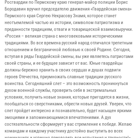
Росгвардии по Пермскому краю генерал-майор полиции Борис
Бородавин вручил председателю движения «Гвардейская смена»
Пермского края Сергею Некрасову Знамя, которое станет
неотъемлемой частью их истории, символом патриотизма и
преданности традициям, отваги и товарищеской взаимовыручки.
«Россия – великая страна с многовековыми историческими
традициями. Во все времена русский народ отличался трепетным
отношением и безграничной любовью к своей Родине. Сегодня,
вступая в ряды Гвардейской смены, вы уже являетесь патриотами
своей страны, и ее будущее зависит от вас. Юные гвардейцы
должны бережно хранить в своих сердцах и душах подвиги
героев Отечества, приумножать славные традиции русского
воинства. Сегодняшний слет – это возможность проникнуться
духом военной службы, проверить себя в экстремальных
условиях, получить новые знания, которые пригодятся в жизни,
пообщаться со сверстниками, обрести новых друзей. Уверен, что
слет пройдет интересно и познавательно, будет насыщен яркими
эмоциями и запоминающимися впечатлениями. А дух
состязательности сформирует у вас стремление к победе. Желаю
командам и каждому участнику достойно выступить во всех
номинациях и успешно преодолеть все испытания и трудности!»