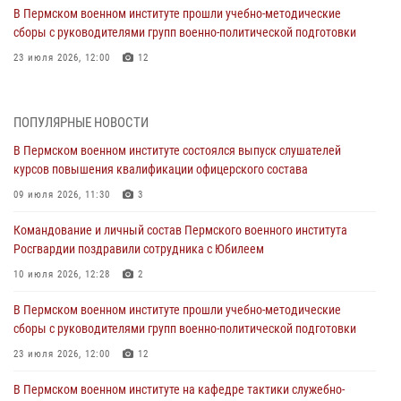
В Пермском военном институте прошли учебно-методические
сборы с руководителями групп военно-политической подготовки
23 июля 2026, 12:00
12
В Пермском военном институте на кафедре тактики служебно-
боевого применения войск национальной гвардии Российской
ПОПУЛЯРНЫЕ НОВОСТИ
Федерации проводится выставка, посвящённая войскам
правопорядка
В Пермском военном институте состоялся выпуск слушателей
курсов повышения квалификации офицерского состава
10 июля 2026, 14:30
8
09 июля 2026, 11:30
3
Командование и личный состав Пермского военного института
Росгвардии поздравили сотрудника с Юбилеем
Командование и личный состав Пермского военного института
Росгвардии поздравили сотрудника с Юбилеем
10 июля 2026, 12:28
2
10 июля 2026, 12:28
2
В Пермском военном институте состоялся выпуск слушателей
курсов повышения квалификации офицерского состава
В Пермском военном институте прошли учебно-методические
сборы с руководителями групп военно-политической подготовки
09 июля 2026, 11:30
3
23 июля 2026, 12:00
12
В Пермском военном институте начала работу приемная комиссия
по набору абитуриентов из числа граждан, прошедших и не
В Пермском военном институте на кафедре тактики служебно-