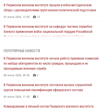
В Пермском военном институте прошли учебно-методические
сборы с руководителями групп военно-политической подготовки
23 июля 2026, 12:00
12
В Пермском военном институте на кафедре тактики служебно-
боевого применения войск национальной гвардии Российской
Федерации проводится выставка, посвящённая войскам
правопорядка
10 июля 2026, 14:30
8
ПОПУЛЯРНЫЕ НОВОСТИ
Командование и личный состав Пермского военного института
В Пермском военном институте начала работу приемная комиссия
Росгвардии поздравили сотрудника с Юбилеем
по набору абитуриентов из числа граждан, прошедших и не
проходивших военную службу
10 июля 2026, 12:28
2
08 июля 2026, 09:36
2
В Пермском военном институте состоялся выпуск слушателей
курсов повышения квалификации офицерского состава
В Пермском военном институте состоялся выпуск слушателей
курсов повышения квалификации офицерского состава
09 июля 2026, 11:30
3
09 июля 2026, 11:30
3
В Пермском военном институте начала работу приемная комиссия
по набору абитуриентов из числа граждан, прошедших и не
Командование и личный состав Пермского военного института