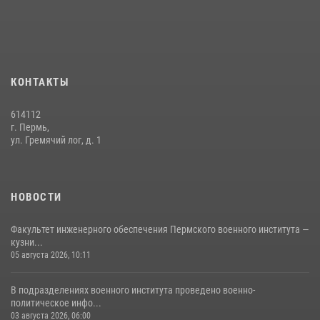
боксу
07 июля 2026, 10:30
4
Факультет инженерного обеспечения Пермского военного института
— кузница профессионалов Росгвардии
КОНТАКТЫ
05 августа 2026, 10:11
8
614112
В подразделениях военного института проведено военно-
г. Пермь,
политическое информирование на тему: «28 июля – День памяти
ул. Гремячий лог, д. 1
равноапостольного великого князя Владимира – крестителя Руси,
небесного покровителя войск национальной гвардии Российской
Федерации»
НОВОСТИ
03 августа 2026, 06:00
5
Факультет инженерного обеспечения Пермского военного института —
кузни...
05 августа 2026, 10:11
В подразделениях военного института проведено военно-
политическое инфо...
03 августа 2026, 06:00