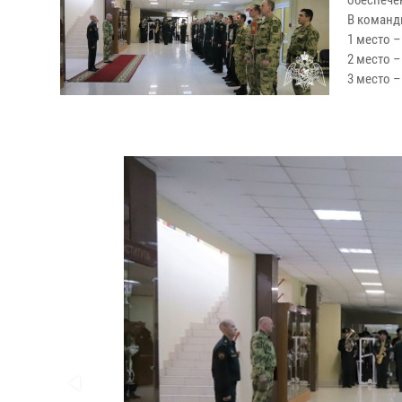
обеспечен
В команд
1 м
2 место –
3 место –