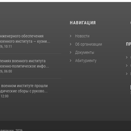
И
НАВИГАЦИЯ
инженерного обеспечения
Новости
оенного института — кузни...
П
Об организации
26, 10:11
Документы
Абитуриенту
лениях военного института
военно-политическое инфо...
26, 06:00
 военном институте прошли
дические сборы с руково...
 12:00
дерации, 2026