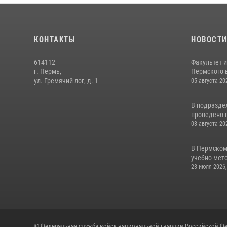
КОНТАКТЫ
НОВОСТ
614112
Факультет 
г. Пермь,
Пермского в
ул. Гремячий лог, д. 1
05 августа 20
В подразде
проведено 
03 августа 20
В Пермском
учебно-мето
23 июля 2026,
© Федеральная служба войск национальной гвардии Российской Фе