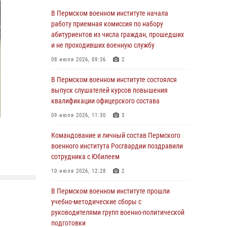
23 июля 2026, 12:00
12
В Пермском военном институте начала
работу приемная комиссия по набору
В Пермском военном институте на кафедре
абитуриентов из числа граждан, прошедших
тактики служебно-боевого применения войск
и не проходивших военную службу
национальной гвардии Российской
08 июля 2026, 09:36
2
Федерации проводится выставка,
посвящённая войскам правопорядка
В Пермском военном институте состоялся
10 июля 2026, 14:30
8
выпуск слушателей курсов повышения
квалификации офицерского состава
Командование и личный состав Пермского
09 июля 2026, 11:30
3
военного института Росгвардии поздравили
сотрудника с Юбилеем
Командование и личный состав Пермского
10 июля 2026, 12:28
2
военного института Росгвардии поздравили
сотрудника с Юбилеем
В Пермском военном институте состоялся
10 июля 2026, 12:28
2
выпуск слушателей курсов повышения
квалификации офицерского состава
В Пермском военном институте прошли
09 июля 2026, 11:30
3
учебно-методические сборы с
руководителями групп военно-политической
В Пермском военном институте начала
подготовки