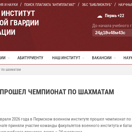
ИЯ И НАУКИ
ПОИСК ПЛАГИАТА "АНТИПЛАГИАТ"
ЭБС "БИБЛИОКЛУБ"
НАУЧНЫ
 ИНСТИТУТ
☁
Пермь +22
ОЙ ГВАРДИИ
До начала учебного 
АЦИИ
24
д
18
ч
48
м
42
с
ЦИИ
АБИТУРИЕНТУ
НАШ ИНСТИТУТ
ВАКАНСИИ
НАУ
т по шахматам
 ПРОШЕЛ ЧЕМПИОНАТ ПО ШАХМАТАМ
февраля 2026 года в Пермском военном институте прошел чемпионат п
нате приняли участие команды факультетов военного института и бата