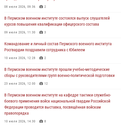
Командование и личный состав Пермского военного института
08 июля 2026, 09:36
2
Росгвардии поздравили сотрудника с Юбилеем
В Пермском военном институте состоялся выпуск слушателей
10 июля 2026, 12:28
2
курсов повышения квалификации офицерского состава
В Пермском военном институте состоялся выпуск слушателей
09 июля 2026, 11:30
3
курсов повышения квалификации офицерского состава
Командование и личный состав Пермского военного института
09 июля 2026, 11:30
3
Росгвардии поздравили сотрудника с Юбилеем
В Пермском военном институте начала работу приемная комиссия
10 июля 2026, 12:28
2
по набору абитуриентов из числа граждан, прошедших и не
проходивших военную службу
В Пермском военном институте прошли учебно-методические
сборы с руководителями групп военно-политической подготовки
08 июля 2026, 09:36
2
23 июля 2026, 12:00
12
Военнослужащие Пермского военного института приняли участие в
чемпионате войск национальной гвардии Российской Федерации по
В Пермском военном институте на кафедре тактики служебно-
боксу
боевого применения войск национальной гвардии Российской
Федерации проводится выставка, посвящённая войскам
07 июля 2026, 10:30
4
правопорядка
10 июля 2026, 14:30
8