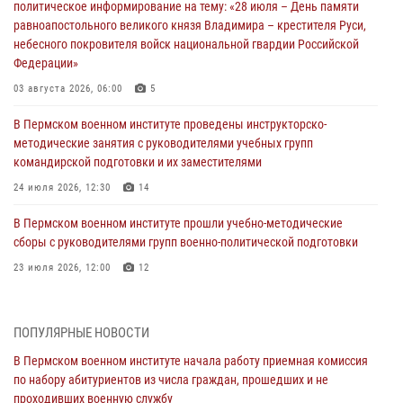
политическое информирование на тему: «28 июля – День памяти
равноапостольного великого князя Владимира – крестителя Руси,
небесного покровителя войск национальной гвардии Российской
Федерации»
03 августа 2026, 06:00
5
В Пермском военном институте проведены инструкторско-
методические занятия с руководителями учебных групп
командирской подготовки и их заместителями
24 июля 2026, 12:30
14
В Пермском военном институте прошли учебно-методические
сборы с руководителями групп военно-политической подготовки
23 июля 2026, 12:00
12
В Пермском военном институте на кафедре тактики служебно-
боевого применения войск национальной гвардии Российской
ПОПУЛЯРНЫЕ НОВОСТИ
Федерации проводится выставка, посвящённая войскам
правопорядка
В Пермском военном институте начала работу приемная комиссия
по набору абитуриентов из числа граждан, прошедших и не
10 июля 2026, 14:30
8
проходивших военную службу