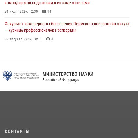
командирской подготовки и их заместителями
Военнослужащие Пермского военного института приняли участие в
чемпионате войск национальной гвардии Российской Федерации по
24 июля 2026, 12:30
14
боксу
Факультет инженерного обеспечения Пермского военного института
07 июля 2026, 10:30
4
— кузница профессионалов Росгвардии
05 августа 2026, 10:11
8
В подразделениях военного института проведено военно-
политическое информирование на тему: «28 июля – День памяти
равноапостольного великого князя Владимира – крестителя Руси,
небесного покровителя войск национальной гвардии Российской
МИНИСТЕРСТВО НАУКИ
Федерации»
Российской Федерации
03 августа 2026, 06:00
5
История края в деталях
07 августа 2026, 10:39
6
КОНТАКТЫ